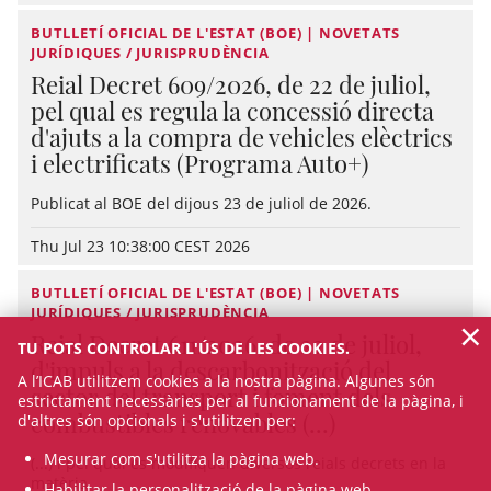
BUTLLETÍ OFICIAL DE L'ESTAT (BOE) | NOVETATS
JURÍDIQUES / JURISPRUDÈNCIA
Reial Decret 609/2026, de 22 de juliol,
pel qual es regula la concessió directa
d'ajuts a la compra de vehicles elèctrics
i electrificats (Programa Auto+)
Publicat al BOE del dijous 23 de juliol de 2026.
Thu Jul 23 10:38:00 CEST 2026
BUTLLETÍ OFICIAL DE L'ESTAT (BOE) | NOVETATS
JURÍDIQUES / JURISPRUDÈNCIA
×
Reial Decret 611/2026, de 22 de juliol,
TU POTS CONTROLAR L'ÚS DE LES COOKIES.
d'impuls a la descarbonització del
A l’ICAB utilitzem cookies a la nostra pàgina. Algunes són
sector del transport i foment dels
estrictament necessàries per al funcionament de la pàgina, i
combustibles renovables (...)
d'altres són opcionals i s'utilitzen per:
Mesurar com s'utilitza la pàgina web.
(...) i pel qual es modifiquen diversos reials decrets en la
matèria.
Habilitar la personalització de la pàgina web.