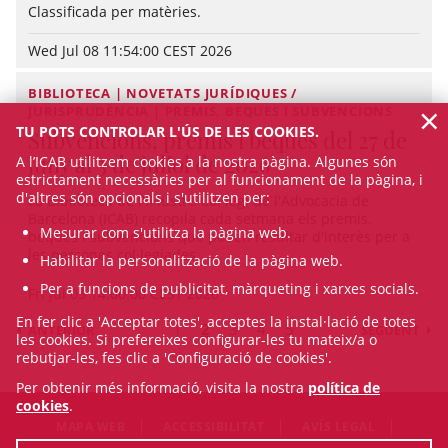
Classificada per matèries.
Wed Jul 08 11:54:00 CEST 2026
BIBLIOTECA | NOVETATS JURÍDIQUES /
×
JURISPRUDÈNCIA | PREMIS, BEQUES I SUBVENCIONS
TU POTS CONTROLAR L'ÚS DE LES COOKIES.
Subvencions, premis i beques del 27 de
juny al 3 de juliol de 2026
A l’ICAB utilitzem cookies a la nostra pàgina. Algunes són
estrictament necessàries per al funcionament de la pàgina, i
d'altres són opcionals i s'utilitzen per:
La Biblioteca de l'Il·lustre Col·legi de l'Advocacia de
Barcelona (ICAB) recopila cada setmana els premis,
Mesurar com s'utilitza la pàgina web.
beques i subvencions que poden resultar d'interès per a
les persones col·legiades.
Habilitar la personalització de la pàgina web.
Per a funcions de publicitat, màrqueting i xarxes socials.
Fri Jul 03 14:00:00 CEST 2026
En fer clic a 'Acceptar totes', acceptes la instal·lació de totes
1
2
3
4
5
ANTERIOR
SEGÜENT
les cookies. Si prefereixes configurar-les tu mateix/a o
rebutjar-les, fes clic a 'Configuració de cookies'.
Per obtenir més informació, visita la nostra
política de
cookies
.
MAPA WEB
ACCESSIBILITAT
AVÍS LEGAL