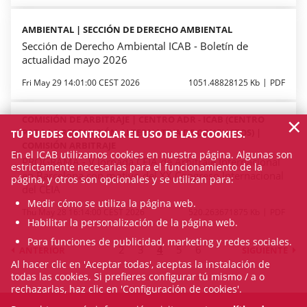
AMBIENTAL | SECCIÓN DE DERECHO AMBIENTAL
Sección de Derecho Ambiental ICAB - Boletín de
actualidad mayo 2026
Fri May 29 14:01:00 CEST 2026
1051.48828125 Kb
PDF
×
COMISIÓN DE ARBITRAJE | CENTRO ADR - ICAB (CENTRO
PARA LA RESOLUCIÓN ALTERNATIVA DE CONFLICTOS) |
TÚ PUEDES CONTROLAR EL USO DE LAS COOKIES.
COMISIÓN ARBITRAJE
En el ICAB utilizamos cookies en nuestra página. Algunas son
PROGRAMA - V Jornada CEIA de Arbitraje Internacional
estrictamente necesarias para el funcionamiento de la
en Barcelona con motivo del XX Congreso Internacional
página, y otros son opcionales y se utilizan para:
del CEIA
Medir cómo se utiliza la página web.
Thu May 28 16:14:00 CEST 2026
520.263671875 Kb
PDF
Habilitar la personalización de la página web.
Para funciones de publicidad, marketing y redes sociales.
2
3
4
5
6
ANTERIOR
SIGUIENTE
Al hacer clic en 'Aceptar todas', aceptas la instalación de
todas las cookies. Si prefieres configurar tú mismo / a o
rechazarlas, haz clic en 'Configuración de cookies'.