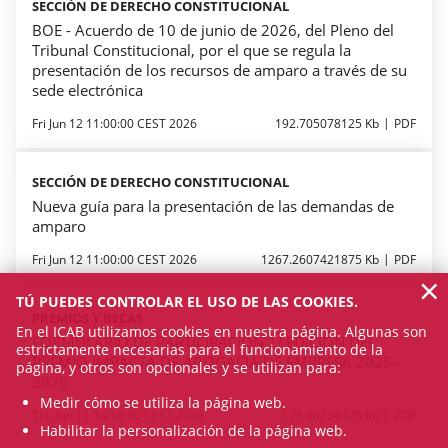
SECCIÓN DE DERECHO CONSTITUCIONAL
BOE - Acuerdo de 10 de junio de 2026, del Pleno del
Tribunal Constitucional, por el que se regula la
presentación de los recursos de amparo a través de su
sede electrónica
Fri Jun 12 11:00:00 CEST 2026
192.705078125 Kb
PDF
SECCIÓN DE DERECHO CONSTITUCIONAL
Nueva guía para la presentación de las demandas de
amparo
Fri Jun 12 11:00:00 CEST 2026
1267.2607421875 Kb
PDF
×
TÚ PUEDES CONTROLAR EL USO DE LAS COOKIES.
PREMIOS Y BECAS
En el ICAB utilizamos cookies en nuestra página. Algunas son
FORMULARIO DE PARTICIPACIÓN 1ª EDICIÓN DEL
estrictamente necesarias para el funcionamiento de la
PREMIO IMPACTA DE ABOGACIA DE EMPRESA 2025–
página, y otros son opcionales y se utilizan para:
2026
Medir cómo se utiliza la página web.
Thu Jun 11 14:10:00 CEST 2026
125.40234375 Kb
PDF
Habilitar la personalización de la página web.