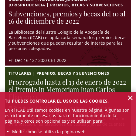
JURISPRUDENCIA | PREMIOS, BECAS Y SUBVENCIONES
Subvenciones, premios y becas del 10 al
16 de diciembre de 2022
La Biblioteca del Ilustre Colegio de la Abogacía de
Barcelona (ICAB) recopila cada semana los premios, becas
y subvenciones que pueden resultar de interés para las
personas colegiadas.
Fri Dec 16 12:13:00 CET 2022
TITULARES | PREMIOS, BECAS Y SUBVENCIONES
Prorrogado hasta el 13 de enero de 2022
el Premio In Memoriam Juan Carlos
×
Elías 2022
TÚ PUEDES CONTROLAR EL USO DE LAS COOKIES.
El Premio está destinado a galardonar una propuesta
En el ICAB utilizamos cookies en nuestra página. Algunas son
motivada, en forma de artículo o no, de mejora en los
estrictamente necesarias para el funcionamiento de la
pactos de las hojas de encargo profesional, la facturación
página, y otros son opcionales y se utilizan para:
o minutación, las tasaciones de costas y juras de cuentas
y, en general, los ...
Medir cómo se utiliza la página web.