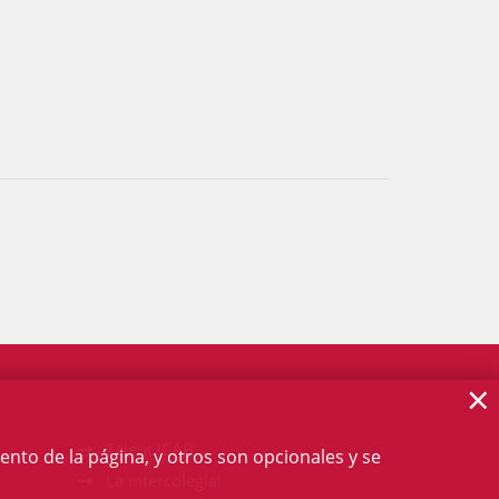
×
Talent ICAB
ento de la página, y otros son opcionales y se
La intercolegial