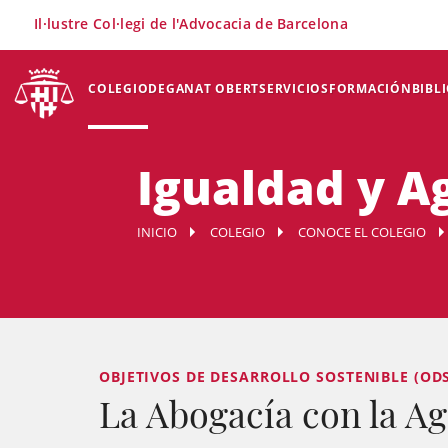
×
Il·lustre Col·legi de l'Advocacia de Barcelona
COLEGIO
DEGANAT OBERT
SERVICIOS
FORMACIÓN
BIBL
Igualdad y A
INICIO
COLEGIO
CONOCE EL COLEGIO
OBJETIVOS DE DESARROLLO SOSTENIBLE (OD
La Abogacía con la A