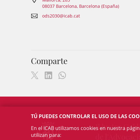
08037 Barcelona, Barcelona (España)
ods2030@icab.cat
Comparte
TÚ PUEDES CONTROLAR EL USO DE LAS COO
Il·lustre Col·l
En el ICAB utilizamos cookies en nuestra pági
utilizan para:
de l'Advocaci