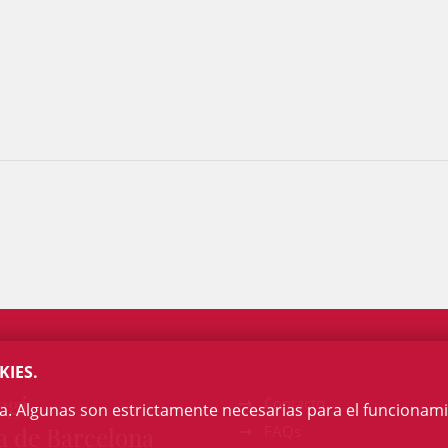
KIES.
egi
Contacto
na. Algunas son estrictamente necesarias para el funcionami
a de Barcelona
FAQs