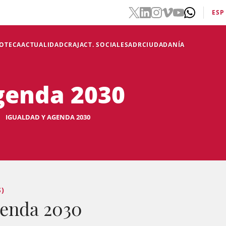
ESP
IOTECA
ACTUALIDAD
CRAJ
ACT. SOCIALES
ADR
CIUDADANÍA
genda 2030
IGUALDAD Y AGENDA 2030
S)
genda 2030