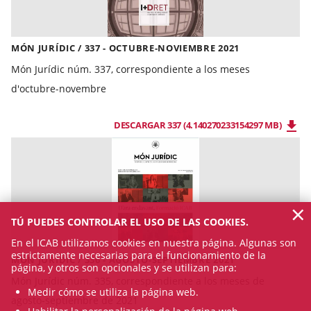
MÓN JURÍDIC / 337 - OCTUBRE-NOVIEMBRE 2021
Món Jurídic núm. 337, correspondiente a los meses
d'octubre-novembre
DESCARGAR 337 (4.140270233154297 MB)
×
TÚ PUEDES CONTROLAR EL USO DE LAS COOKIES.
En el ICAB utilizamos cookies en nuestra página. Algunas son
estrictamente necesarias para el funcionamiento de la
MÓN JURÍDIC / 336 - AGOSTO-SEPTIEMBRE 2021
página, y otros son opcionales y se utilizan para:
Món Jurídic núm. 335, correspondiente a los meses de
Medir cómo se utiliza la página web.
agosto-septiembre de 2021