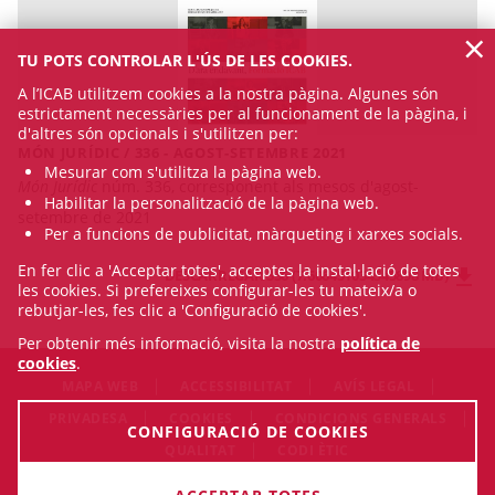
×
TU POTS CONTROLAR L'ÚS DE LES COOKIES.
A l’ICAB utilitzem cookies a la nostra pàgina. Algunes són
estrictament necessàries per al funcionament de la pàgina, i
d'altres són opcionals i s'utilitzen per:
MÓN JURÍDIC / 336 - AGOST-SETEMBRE 2021
Mesurar com s'utilitza la pàgina web.
Món Jurídic
núm. 336, corresponent als mesos d'agost-
Habilitar la personalització de la pàgina web.
setembre de 2021
Per a funcions de publicitat, màrqueting i xarxes socials.
En fer clic a 'Acceptar totes', acceptes la instal·lació de totes
DESCARREGAR 336 (7.606451034545898 MB)
les cookies. Si prefereixes configurar-les tu mateix/a o
rebutjar-les, fes clic a 'Configuració de cookies'.
Per obtenir més informació, visita la nostra
política de
cookies
.
MAPA WEB
ACCESSIBILITAT
AVÍS LEGAL
PRIVADESA
COOKIES
CONDICIONS GENERALS
CONFIGURACIÓ DE COOKIES
QUALITAT
CODI ÈTIC
© Sat Aug 08 23:01:49 CEST 2026 Il·lustre Col·legi de l'Advocacia