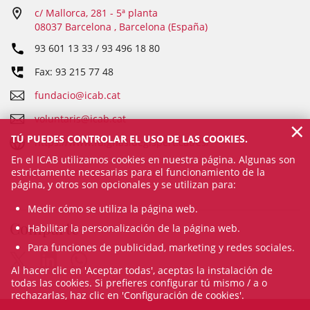
c/ Mallorca, 281 - 5ª planta
08037 Barcelona , Barcelona (España)
93 601 13 33 / 93 496 18 80
Fax: 93 215 77 48
fundacio@icab.cat
voluntaris@icab.cat
×
TÚ PUEDES CONTROLAR EL USO DE LAS COOKIES.
https://www.fdignasidegispert.cat/es/
En el ICAB utilizamos cookies en nuestra página. Algunas son
estrictamente necesarias para el funcionamiento de la
página, y otros son opcionales y se utilizan para:
Medir cómo se utiliza la página web.
Comparte
Habilitar la personalización de la página web.
Para funciones de publicidad, marketing y redes sociales.
Al hacer clic en 'Aceptar todas', aceptas la instalación de
todas las cookies. Si prefieres configurar tú mismo / a o
rechazarlas, haz clic en 'Configuración de cookies'.