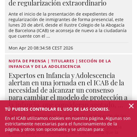
de regularización extraordinario
Ante el inicio de la presentación de expedientes de
regularización de inmigrantes de forma presencial, este
lunes 20 de abril, desde el Ilustre Colegio de la Abogacía
de Barcelona (ICAB) se aconseja de nuevo a la ciudadanía
que cuente con el ...
Mon Apr 20 08:34:58 CEST 2026
NOTA DE PRENSA | TITULARES | SECCIÓN DE LA
INFANCIA Y DE LA ADOLESCENCIA
Expertos en Infancia y Adolescencia
alertan en una jornada en el ICAB de la
necesidad de alcanzar un consenso
para cambiar el modelo de protección a
×
la infancia, que consideran agotado, ...
TÚ PUEDES CONTROLAR EL USO DE LAS COOKIES.
Desde la abogacía se pide una mayor colaboración de las
En el ICAB utilizamos cookies en nuestra página. Algunas son
Administraciones para que los equipos de Infancia
estrictamente necesarias para el funcionamiento de la
informen a las familias de que pueden solicitar justicia
página, y otros son opcionales y se utilizan para:
gratuita para este procedimiento, y se reclama que la