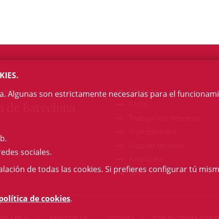
KIES.
egi
Contacto
na. Algunas son estrictamente necesarias para el funcionami
a de Barcelona
FAQs
Trabaja con nosotros
Transparencia
b.
Alquiler de salas
redes sociales.
Anúnciate
talación de todas las cookies. Si prefieres configurar tú mism
GAJ
política de cookies
.
ISO LEGAL
PRIVACIDAD
COOKIES
CONDICIONES GENE