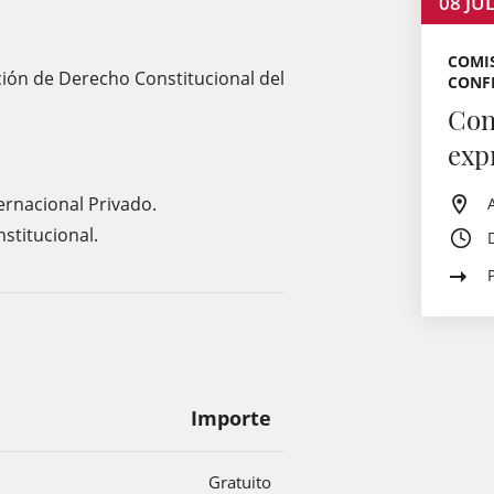
08
JU
COMIS
cción de Derecho Constitucional del
CONF
Con
exp
ernacional Privado.
stitucional.
Importe
Gratuito