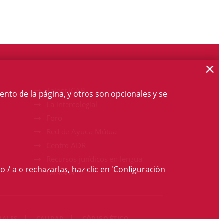
×
Talent ICAB
ento de la página, y otros son opcionales y se
La intercolegial
Foro
Red de Ayuda Mútua
Centro ADR
Recursos jurídicos en lengua
o / a o rechazarlas, haz clic en 'Configuración
catalana
RALES
CALIDAD
CÓDIGO ÉTICO