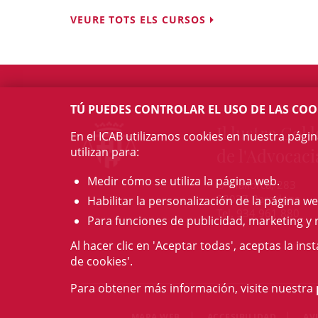
VEURE TOTS ELS CURSOS
TÚ PUEDES CONTROLAR EL USO DE LAS COO
Il·lustre Col·l
En el ICAB utilizamos cookies en nuestra pági
utilizan para:
de l'Advocaci
Medir cómo se utiliza la página web.
c/ Mallorca, 283
08037 Barcelona
Habilitar la personalización de la página we
Tel. 934 961 880
Para funciones de publicidad, marketing y 
Al hacer clic en 'Aceptar todas', aceptas la ins
de cookies'.
Para obtener más información, visite nuestra
MAPA WEB
ACCESIBILIDAD
AV