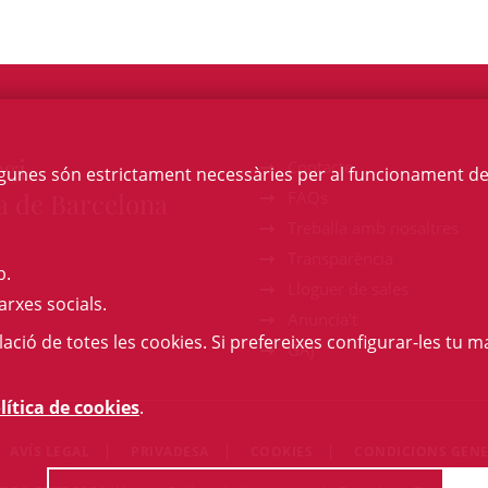
egi
Contacte
Algunes són estrictament necessàries per al funcionament de la
a de Barcelona
FAQs
Treballa amb nosaltres
Transparència
b.
Lloguer de sales
arxes socials.
Anuncia't
l·lació de totes les cookies. Si prefereixes configurar-les tu ma
GAJ
lítica de cookies
.
AVÍS LEGAL
PRIVADESA
COOKIES
CONDICIONS GENE