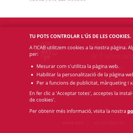
TU POTS CONTROLAR L'ÚS DE LES COOKIES.
Il·lustre Col·l
A l’ICAB utilitzem cookies a la nostra pàgina. 
per:
de l'Advocaci
Mesurar com s'utilitza la pàgina web.
c/ Mallorca, 283
08037 Barcelona
Habilitar la personalització de la pàgina we
Tel. 934 961 880
Per a funcions de publicitat, màrqueting i x
En fer clic a 'Acceptar totes', acceptes la insta
de cookies'.
Per obtenir més informació, visita la nostra
po
MAPA WEB
ACCESSIBILITAT