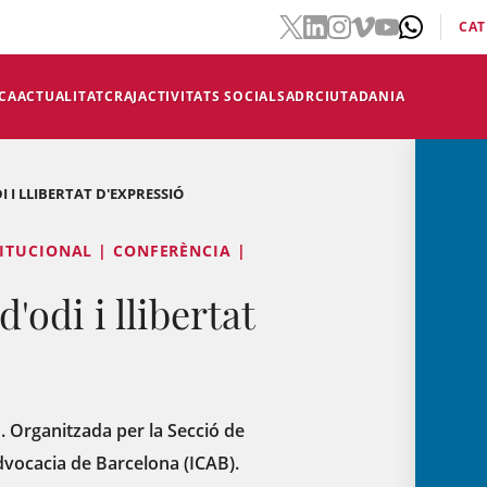
CAT
CA
ACTUALITAT
CRAJ
ACTIVITATS SOCIALS
ADR
CIUTADANIA
 I LLIBERTAT D'EXPRESSIÓ
ITUCIONAL | CONFERÈNCIA |
'odi i llibertat
 h. Organitzada per la Secció de
'Advocacia de Barcelona (ICAB).