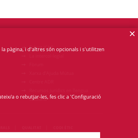
×
Talent ICAB
 pàgina, i d'altres són opcionals i s'utilitzen
La intercol·legial
Fòrum
Xarxa d'Ajuda Mútua
Centre ADR
Recursos jurídics en llengua
teix/a o rebutjar-les, fes clic a 'Configuració
catalana
RALS
QUALITAT
CODI ÈTIC