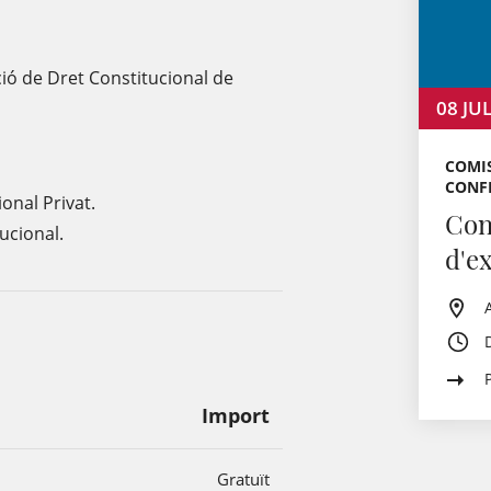
cció de Dret Constitucional de
08
JU
COMIS
CONFE
ional Privat.
Conf
ucional.
d'e
Import
Gratuït