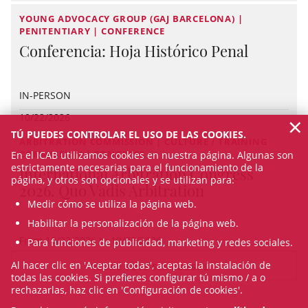
YOUNG ADVOCACY GROUP (GAJ BARCELONA) |
PENITENTIARY | CONFERENCE
Conferencia: Hoja Histórico Penal
IN-PERSON
×
10/22/2026
TÚ PUEDES CONTROLAR EL USO DE LAS COOKIES.
ARBITRATION COMMISSION | CULTURE / TRAINING
COMMISSION | CONGRESS
En el ICAB utilizamos cookies en nuestra página. Algunas son
estrictamente necesarias para el funcionamiento de la
International Arbitration Congress
página, y otros son opcionales y se utilizan para:
2026. Quo Vadis Arbitration
Medir cómo se utiliza la página web.
Habilitar la personalización de la página web.
From 10/22/2026 to 10/23/2026
Para funciones de publicidad, marketing y redes sociales.
Al hacer clic en 'Aceptar todas', aceptas la instalación de
VEURE TOTS ELS CURSOS
todas las cookies. Si prefieres configurar tú mismo / a o
rechazarlas, haz clic en 'Configuración de cookies'.