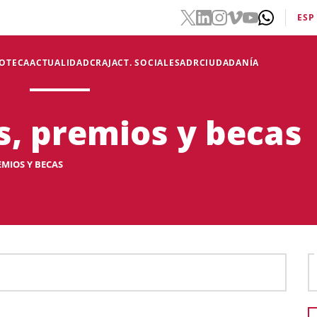
ESP
IOTECA
ACTUALIDAD
CRAJ
ACT. SOCIALES
ADR
CIUDADANÍA
, premios y becas
MIOS Y BECAS