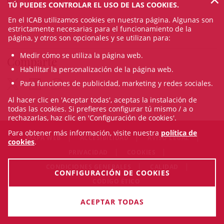
TÚ PUEDES CONTROLAR EL USO DE LAS COOKIES.
En el ICAB utilizamos cookies en nuestra página. Algunas son
estrictamente necesarias para el funcionamiento de la
página, y otros son opcionales y se utilizan para:
Medir cómo se utiliza la página web.
Comparte
Habilitar la personalización de la página web.
Para funciones de publicidad, marketing y redes sociales.
Al hacer clic en 'Aceptar todas', aceptas la instalación de
todas las cookies. Si prefieres configurar tú mismo / a o
rechazarlas, haz clic en 'Configuración de cookies'.
Para obtener más información, visite nuestra
política de
MAPA WEB
ACCESIBILIDAD
AVISO LEGAL
cookies
.
PRIVACIDAD
COOKIES
CONDICIONES GENERALES
CALIDAD
CONFIGURACIÓN DE COOKIES
CÓDIGO ÉTICO
© Fri Aug 07 07:19:53 CEST 2026 Il·lustre Col·legi de l'Advocacia
ACEPTAR TODAS
de Barcelona. Todos los derechos reservados