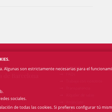
KIES.
egi
Contacto
na. Algunas son estrictamente necesarias para el funcionami
a de Barcelona
FAQs
Trabaja con nosotros
Transparencia
b.
Alquiler de salas
redes sociales.
Anúnciate
talación de todas las cookies. Si prefieres configurar tú mism
GAJ