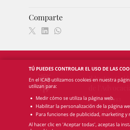
Comparte
TÚ PUEDES CONTROLAR EL USO DE LAS COO
Il·lustre Col·l
En el ICAB utilizamos cookies en nuestra pági
utilizan para:
de l'Advocaci
Medir cómo se utiliza la página web.
c/ Mallorca, 283
08037 Barcelona
Habilitar la personalización de la página we
Tel. 934 961 880
Para funciones de publicidad, marketing y 
Al hacer clic en 'Aceptar todas', aceptas la ins