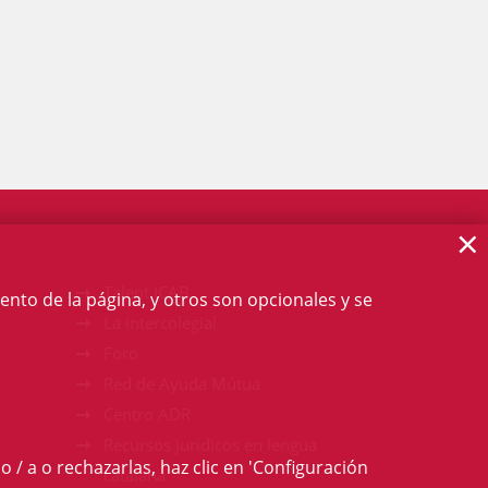
×
Talent ICAB
ento de la página, y otros son opcionales y se
La intercolegial
Foro
Red de Ayuda Mútua
Centro ADR
Recursos jurídicos en lengua
o / a o rechazarlas, haz clic en 'Configuración
catalana