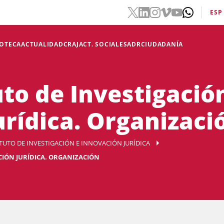
ESP
IOTECA
ACTUALIDAD
CRAJ
ACT. SOCIALES
ADR
CIUDADANÍA
uto de Investigació
urídica. Organizaci
ITUTO DE INVESTIGACIÓN E INNOVACIÓN JURÍDICA
CIÓN JURÍDICA. ORGANIZACIÓN