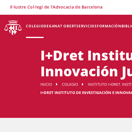
×
Il·lustre Col·legi de l'Advocacia de Barcelona
COLEGIO
DEGANAT OBERT
SERVICIOS
FORMACIÓN
BIBL
I+Dret Instit
Innovación J
INICIO
COLEGIO
INSTITUTO I+DRET. INST
I+DRET INSTITUTO DE INVESTIGACIÓN E INNOVA