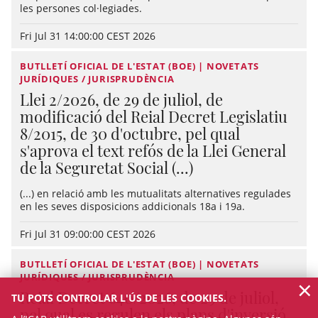
les persones col·legiades.
Fri Jul 31 14:00:00 CEST 2026
BUTLLETÍ OFICIAL DE L'ESTAT (BOE) | NOVETATS
JURÍDIQUES / JURISPRUDÈNCIA
Llei 2/2026, de 29 de juliol, de
modificació del Reial Decret Legislatiu
8/2015, de 30 d'octubre, pel qual
s'aprova el text refós de la Llei General
de la Seguretat Social (...)
(...) en relació amb les mutualitats alternatives regulades
en les seves disposicions addicionals 18a i 19a.
Fri Jul 31 09:00:00 CEST 2026
BUTLLETÍ OFICIAL DE L'ESTAT (BOE) | NOVETATS
JURÍDIQUES / JURISPRUDÈNCIA
×
Reial Decret 640/2026, de 29 de juliol,
TU POTS CONTROLAR L'ÚS DE LES COOKIES.
pel qual es regulen els plans d'inversió