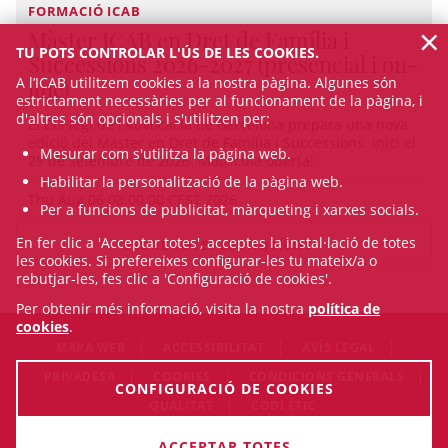
FORMACIÓ ICAB
×
Màster ICAB en Dret de Família i
TU POTS CONTROLAR L'ÚS DE LES COOKIES.
Successions 2026-2027 (presencial i on-
A l’ICAB utilitzem cookies a la nostra pàgina. Algunes són
line)
estrictament necessàries per al funcionament de la pàgina, i
d'altres són opcionals i s'utilitzen per:
El Col·legi de l'Advocacia de Barcelona prepara una nova
edició del Màster en Dret de Família i Successions. Inici el
Mesurar com s'utilitza la pàgina web.
28 de setembre de 2026. Matrícula oberta!
Habilitar la personalització de la pàgina web.
Thu Aug 06 08:00:00 CEST 2026
Per a funcions de publicitat, màrqueting i xarxes socials.
En fer clic a 'Acceptar totes', acceptes la instal·lació de totes
VEURE TOTES LES NOTÍCIES
les cookies. Si prefereixes configurar-les tu mateix/a o
rebutjar-les, fes clic a 'Configuració de cookies'.
Per obtenir més informació, visita la nostra
política de
cookies
.
MAPA WEB
ACCESSIBILITAT
AVÍS LEGAL
PRIVADESA
COOKIES
CONDICIONS GENERALS
CONFIGURACIÓ DE COOKIES
QUALITAT
CODI ÈTIC
© Thu Aug 06 23:59:41 CEST 2026 Il·lustre Col·legi de
ACCEPTAR TOTES