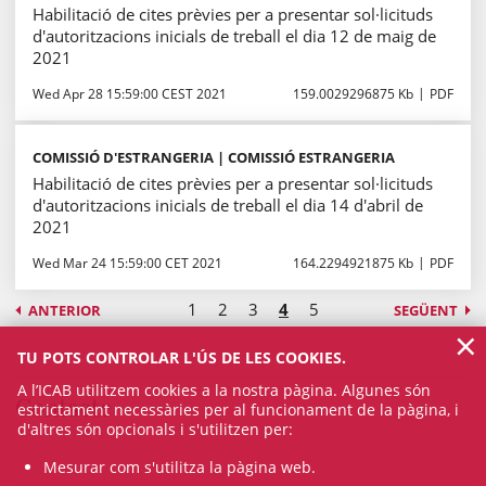
Habilitació de cites prèvies per a presentar sol·licituds
d'autoritzacions inicials de treball el dia 12 de maig de
2021
Wed Apr 28 15:59:00 CEST 2021
159.0029296875 Kb
PDF
COMISSIÓ D'ESTRANGERIA | COMISSIÓ ESTRANGERIA
Habilitació de cites prèvies per a presentar sol·licituds
d'autoritzacions inicials de treball el dia 14 d'abril de
2021
Wed Mar 24 15:59:00 CET 2021
164.2294921875 Kb
PDF
1
2
3
4
5
ANTERIOR
SEGÜENT
×
TU POTS CONTROLAR L'ÚS DE LES COOKIES.
A l’ICAB utilitzem cookies a la nostra pàgina. Algunes són
Contacte
estrictament necessàries per al funcionament de la pàgina, i
d'altres són opcionals i s'utilitzen per:
Mesurar com s'utilitza la pàgina web.