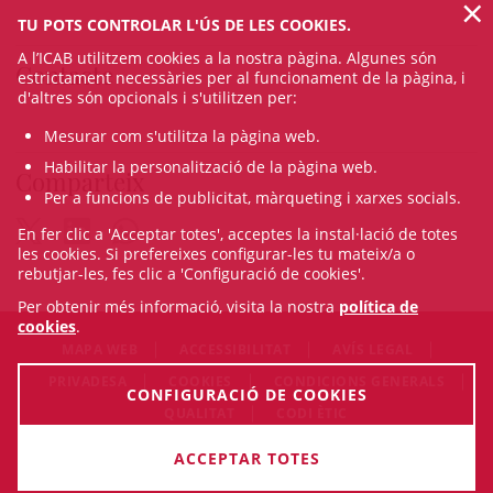
×
TU POTS CONTROLAR L'ÚS DE LES COOKIES.
A l’ICAB utilitzem cookies a la nostra pàgina. Algunes són
Contacte
estrictament necessàries per al funcionament de la pàgina, i
d'altres són opcionals i s'utilitzen per:
Mesurar com s'utilitza la pàgina web.
Habilitar la personalització de la pàgina web.
Comparteix
Per a funcions de publicitat, màrqueting i xarxes socials.
En fer clic a 'Acceptar totes', acceptes la instal·lació de totes
les cookies. Si prefereixes configurar-les tu mateix/a o
rebutjar-les, fes clic a 'Configuració de cookies'.
Per obtenir més informació, visita la nostra
política de
cookies
.
MAPA WEB
ACCESSIBILITAT
AVÍS LEGAL
PRIVADESA
COOKIES
CONDICIONS GENERALS
CONFIGURACIÓ DE COOKIES
QUALITAT
CODI ÈTIC
© Sun Aug 09 08:10:08 CEST 2026 Il·lustre Col·legi de
ACCEPTAR TOTES
l'Advocacia de Barcelona. Tots els drets són reservats.