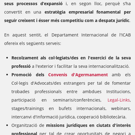
seus processos d’expansió
i, en segon lloc, perquè s’ha
convertit en una
estratègia empresarial fonamental per
seguir creixent i ésser més competitiu com a despatx jurídic
.
En aquest sentit, el Departament Internacional de l'ICAB
ofereix els següents serveis:
Recolzament als col·legiats/des en l'exercici de la seva
professió
a l'exterior i facilitar la seva internacionalització.
Promoció dels
Convenis d'Agermanament
amb els
Col·legis d'Advocats/des estrangers per tal de fomentar
trobades professionals entre ambdues Institucions,
participació en seminaris/conferències,
Legal-Links
,
stages/trainings en bufets internacionals, webinars,
intercanvi d'informació jurídica, cooperació bibliotecària.
Organització de
missions jurídiques en ciutats d'interès
professional
per tal de crear oportunitats de negoci a