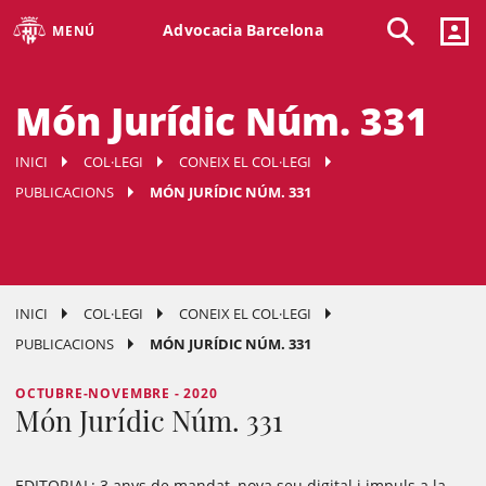
Advocacia Barcelona
MENÚ
Món Jurídic Núm. 331
INICI
COL·LEGI
CONEIX EL COL·LEGI
PUBLICACIONS
MÓN JURÍDIC NÚM. 331
INICI
COL·LEGI
CONEIX EL COL·LEGI
PUBLICACIONS
MÓN JURÍDIC NÚM. 331
OCTUBRE-NOVEMBRE - 2020
Món Jurídic Núm. 331
EDITORIAL:
3 anys de mandat, nova seu digital i impuls a la