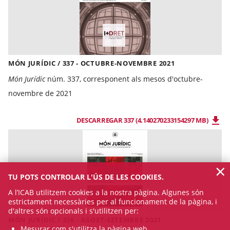
MÓN JURÍDIC / 337 - OCTUBRE-NOVEMBRE 2021
Món Jurídic
núm. 337, corresponent als mesos d'octubre-
novembre de 2021
DESCARREGAR 337 (4.140270233154297 MB)
×
TU POTS CONTROLAR L'ÚS DE LES COOKIES.
A l’ICAB utilitzem cookies a la nostra pàgina. Algunes són
estrictament necessàries per al funcionament de la pàgina, i
d'altres són opcionals i s'utilitzen per:
MÓN JURÍDIC / 336 - AGOST-SETEMBRE 2021
Mesurar com s'utilitza la pàgina web.