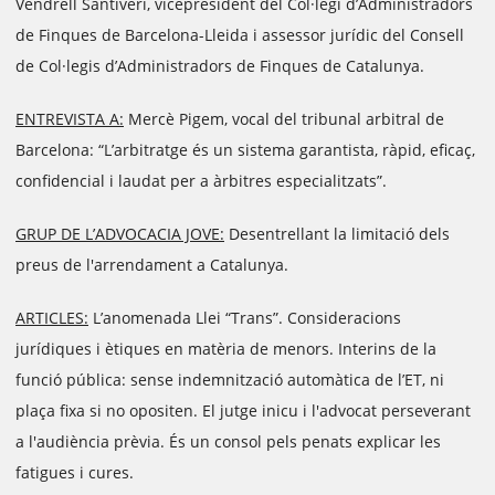
Vendrell Santiveri, vicepresident del Col·legi d’Administradors
de Finques de Barcelona-Lleida i assessor jurídic del Consell
de Col·legis d’Administradors de Finques de Catalunya.
ENTREVISTA A:
Mercè Pigem, vocal del tribunal arbitral de
Barcelona: “L’arbitratge és un sistema garantista, ràpid, eficaç,
confidencial i laudat per a àrbitres especialitzats”.
GRUP DE L’ADVOCACIA JOVE:
Desentrellant la limitació dels
preus de l'arrendament a Catalunya.
ARTICLES:
L’anomenada Llei “Trans”. Consideracions
jurídiques i ètiques en matèria de menors. Interins de la
funció pública: sense indemnització automàtica de l’ET, ni
plaça fixa si no opositen. El jutge inicu i l'advocat perseverant
a l'audiència prèvia. És un consol pels penats explicar les
fatigues i cures.