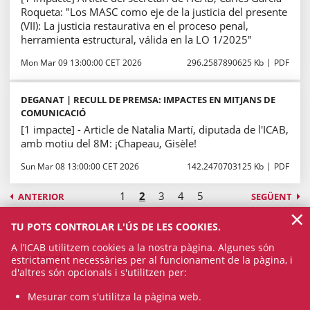
Roqueta: "Los MASC como eje de la justicia del presente
(VII): La justicia restaurativa en el proceso penal,
herramienta estructural, válida en la LO 1/2025"
Mon Mar 09 13:00:00 CET 2026
296.2587890625 Kb
PDF
DEGANAT | RECULL DE PREMSA: IMPACTES EN MITJANS DE
COMUNICACIÓ
[1 impacte] - Article de Natalia Martí, diputada de l'ICAB,
amb motiu del 8M: ¡Chapeau, Gisèle!
Sun Mar 08 13:00:00 CET 2026
142.2470703125 Kb
PDF
1
2
3
4
5
ANTERIOR
SEGÜENT
×
TU POTS CONTROLAR L'ÚS DE LES COOKIES.
A l’ICAB utilitzem cookies a la nostra pàgina. Algunes són
Contacte
estrictament necessàries per al funcionament de la pàgina, i
d'altres són opcionals i s'utilitzen per:
Mesurar com s'utilitza la pàgina web.