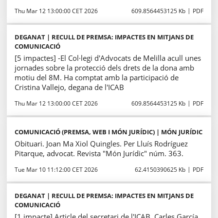
Thu Mar 12 13:00:00 CET 2026
609.8564453125 Kb
PDF
DEGANAT | RECULL DE PREMSA: IMPACTES EN MITJANS DE
COMUNICACIÓ
[5 impactes] -El Col·legi d'Advocats de Melilla acull unes
jornades sobre la protecció dels drets de la dona amb
motiu del 8M. Ha comptat amb la participació de
Cristina Vallejo, degana de l'ICAB
Thu Mar 12 13:00:00 CET 2026
609.8564453125 Kb
PDF
COMUNICACIÓ (PREMSA, WEB I MÓN JURÍDIC) | MÓN JURÍDIC
Obituari. Joan Ma Xiol Quingles. Per Lluís Rodríguez
Pitarque, advocat. Revista "Món Jurídic" núm. 363.
Tue Mar 10 11:12:00 CET 2026
62.4150390625 Kb
PDF
DEGANAT | RECULL DE PREMSA: IMPACTES EN MITJANS DE
COMUNICACIÓ
[1 impacte] Article del secretari de l'ICAB, Carles García