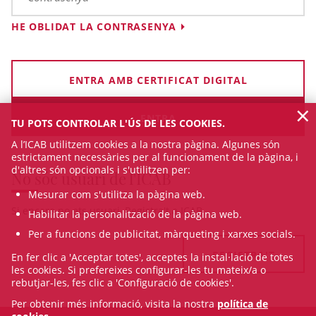
HE OBLIDAT LA CONTRASENYA
ENTRA AMB CERTIFICAT DIGITAL
×
TU POTS CONTROLAR L'ÚS DE LES COOKIES.
A l’ICAB utilitzem cookies a la nostra pàgina. Algunes són
estrictament necessàries per al funcionament de la pàgina, i
d'altres són opcionals i s'utilitzen per:
No sóc usuari de l'ICAB
Mesurar com s'utilitza la pàgina web.
Si encara no ets usuari, Registra't a ICAB
Habilitar la personalització de la pàgina web.
Per a funcions de publicitat, màrqueting i xarxes socials.
REGISTRA'T
En fer clic a 'Acceptar totes', acceptes la instal·lació de totes
les cookies. Si prefereixes configurar-les tu mateix/a o
rebutjar-les, fes clic a 'Configuració de cookies'.
Per obtenir més informació, visita la nostra
política de