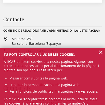
Contacte
COMISSIÓ DE RELACIONS AMB L'ADMINISTRACIÓ I LA JUSTÍCIA (CRAJ)
Mallorca, 283
Barcelona, Barcelona (Espanya)
×
93 601 13 44 / 93 496 18 80
TU POTS CONTROLAR L'ÚS DE LES COOKIES.
craj@icab.cat
A l’ICAB utilitzem cookies a la nostra pàgina. Algunes són
estrictament necessàries per al funcionament de la pàgina, i
d'altres són opcionals i s'utilitzen per:
Mesurar com s'utilitza la pàgina web.
Habilitar la personalització de la pàgina web.
Comparteix
Per a funcions de publicitat, màrqueting i xarxes socials.
En fer clic a 'Acceptar totes', acceptes la instal·lació de totes
les cookies. Si prefereixes configurar-les tu mateix/a o