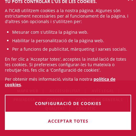
TU POTS CONTROLAR L'ÚS DE LES COOKIES.
A l’ICAB utilitzem cookies a la nostra pàgina. Algunes són
estrictament necessàries per al funcionament de la pàgina, i
d'altres són opcionals i s'utilitzen per:
Mesurar com s'utilitza la pàgina web.
Habilitar la personalització de la pàgina web.
Per a funcions de publicitat, màrqueting i xarxes socials.
En fer clic a 'Acceptar totes', acceptes la instal·lació de totes
les cookies. Si prefereixes configurar-les tu mateix/a o
rebutjar-les, fes clic a 'Configuració de cookies'.
Per obtenir més informació, visita la nostra
política de
cookies
.
MAPA WEB
ACCESSIBILITAT
AVÍS LEGAL
PRIVADESA
COOKIES
CONDICIONS GENERALS
CONFIGURACIÓ DE COOKIES
QUALITAT
CODI ÈTIC
© Thu Aug 06 08:53:52 CEST 2026 Il·lustre Col·legi de
ACCEPTAR TOTES
l'Advocacia de Barcelona. Tots els drets són reservats.