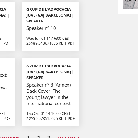
CIA
GRUP DE L'ADVOCACIA
NA) |
JOVE (GAJ BARCELONA) |
SPEAKER
Speaker nº 10
ET
Wed Jun 01 11:16:00 CEST
PDF
2016
739.513671875 Kb
PDF
GRUP DE L'ADVOCACIA
JOVE (GAJ BARCELONA) |
ex):
SPEAKER
Speaker nº 8 (Annex):
text
Back Cover: The
young lawyer in the
international context
CEST
Thu Oct 01 14:10:00 CEST
PDF
2015
1271.2978515625 Kb
PDF
1
2
3