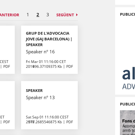
PUBLIC
1
2
3
ANTERIOR
SEGÜENT
GRUP DE L'ADVOCACIA
JOVE (GAJ BARCELONA) |
SPEAKER
Speaker nº 16
 CEST
Fri Mar 01 11:16:00 CET
PDF
2019
496.37109375 Kb
PDF
SPEAKER
Speaker nº 13
PUBLIC
CET
Sat Sep 01 11:16:00 CEST
PDF
2018
577.2685546875 Kb
PDF