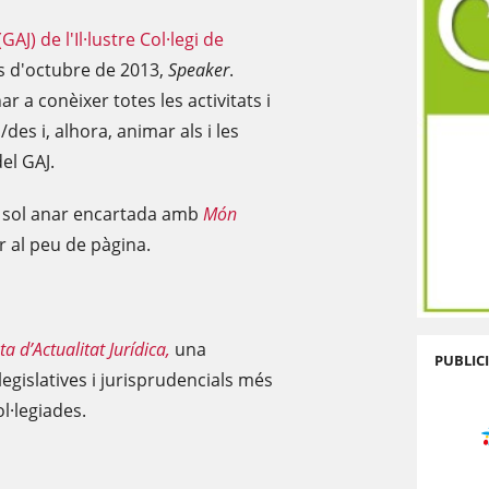
AJ) de l'Il·lustre Col·legi de
s d'octubre de 2013,
Speaker
.
r a conèixer totes les activitats i
des i, alhora, animar als i les
el GAJ.
 i sol anar encartada amb
Món
r al peu de pàgina.
ta d’Actualitat Jurídica,
una
PUBLIC
legislatives i jurisprudencials més
ol·legiades.