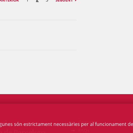
ANTERIOR
SEGÜENT
egi
Contacte
Algunes són estrictament necessàries per al funcionament de la
a de Barcelona
FAQs