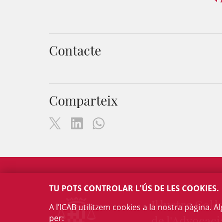
Contacte
Comparteix
TU POTS CONTROLAR L'ÚS DE LES COOKIES.
Il·lustre Col·l
A l’ICAB utilitzem cookies a la nostra pàgina. 
per:
de l'Advocaci