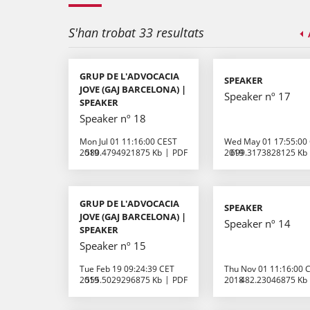
S'han trobat 33 resultats
GRUP DE L'ADVOCACIA
SPEAKER
JOVE (GAJ BARCELONA) |
Speaker nº 17
SPEAKER
Speaker nº 18
Mon Jul 01 11:16:00 CEST
Wed May 01 17:55:00
2019
580.4794921875 Kb
PDF
2019
699.3173828125 Kb
GRUP DE L'ADVOCACIA
SPEAKER
JOVE (GAJ BARCELONA) |
Speaker nº 14
SPEAKER
Speaker nº 15
Tue Feb 19 09:24:39 CET
Thu Nov 01 11:16:00 
2019
555.5029296875 Kb
PDF
2018
482.23046875 Kb