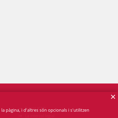
×
Talent ICAB
 pàgina, i d'altres són opcionals i s'utilitzen
La intercol·legial