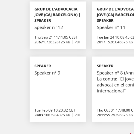
GRUP DE L'ADVOCACIA
GRUP DE L'ADVOCA
JOVE (GAJ BARCELONA) |
JOVE (GAJ BARCELO
SPEAKER
SPEAKER
Speaker nº 12
Speaker nº 11
Thu Sep 21 11:11:05 CEST
Tue Jan 24 10:08:45 C
2017
571.736328125 Kb
PDF
2017
526.046875 Kb
SPEAKER
SPEAKER
Speaker nº 9
Speaker nº 8 (Ann
La contra: ''El jove
advocat en el con
internacional''
Tue Feb 09 10:20:32 CET
Thu Oct 01 17:48:00 
2016
483.1083984375 Kb
PDF
2015
1255.29296875 Kb