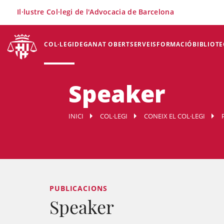
×
Il·lustre Col·legi de l'Advocacia de Barcelona
COL·LEGI
DEGANAT OBERT
SERVEIS
FORMACIÓ
BIBLIOTE
Speaker
INICI
COL·LEGI
CONEIX EL COL·LEGI
PUBLICACIONS
Speaker