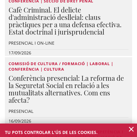
CONFERÈNCIA | SECCIÓ DE DRET PENAL
Cafè Criminal. El delicte
d'administració deslleial: claus
pràctiques per a una defensa efectiva.
Estat doctrinal i jurisprudencial
PRESENCIAL I ON-LINE
17/09/2026
COMISSIÓ DE CULTURA / FORMACIÓ | LABORAL |
CONFERÈNCIA | CULTURA
Conferència presencial: La reforma de
la Seguretat Social en relació a les
mutualitats alternatives. Com ens
afecta?
PRESENCIAL
16/09/2026
×
COMISSIÓ DE CULTURA / FORMACIÓ | COMPETÈNCIA I
TU POTS CONTROLAR L'ÚS DE LES COOKIES.