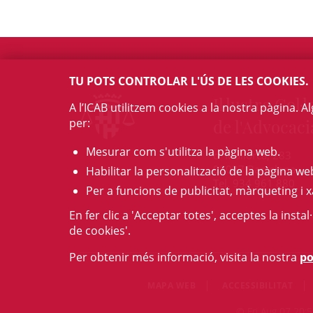
TU POTS CONTROLAR L'ÚS DE LES COOKIES.
Il·lustre Col·l
A l’ICAB utilitzem cookies a la nostra pàgina. 
per:
de l'Advocaci
Mesurar com s'utilitza la pàgina web.
c/ Mallorca, 283
08037 Barcelona
Habilitar la personalització de la pàgina we
Tel. 934 961 880
Per a funcions de publicitat, màrqueting i x
En fer clic a 'Acceptar totes', acceptes la insta
de cookies'.
Per obtenir més informació, visita la nostra
po
MAPA WEB
ACCESSIBILITAT
© Fri Aug 07 20:5