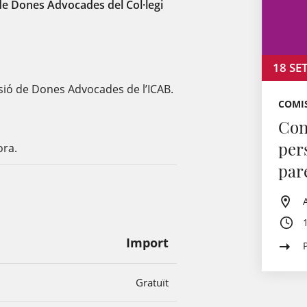
 de Dones Advocades del Col·legi
18
SE
ssió de Dones Advocades de l’ICAB.
COMI
Con
per
ora.
par
Import
Gratuït