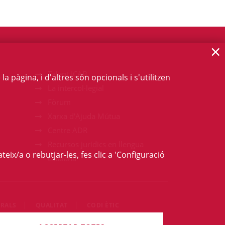
×
Talent ICAB
 pàgina, i d'altres són opcionals i s'utilitzen
La intercol·legial
Fòrum
Xarxa d'Ajuda Mútua
Centre ADR
Recursos jurídics en llengua
teix/a o rebutjar-les, fes clic a 'Configuració
catalana
RALS
QUALITAT
CODI ÈTIC
ets són reservats.