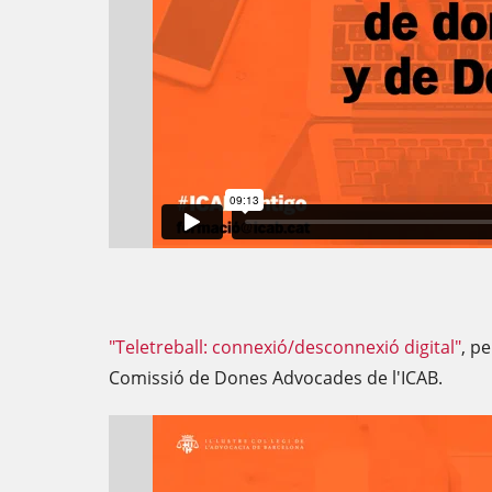
"Teletreball: connexió/desconnexió digital"
, p
Comissió de Dones Advocades de l'ICAB.