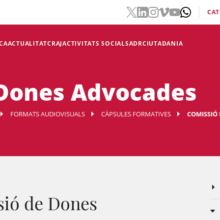
CAT
CA
ACTUALITAT
CRAJ
ACTIVITATS SOCIALS
ADR
CIUTADANIA
 Dones Advocades
FORMATS AUDIOVISUALS
CÀPSULES FORMATIVES
COMISSIÓ
sió de Dones