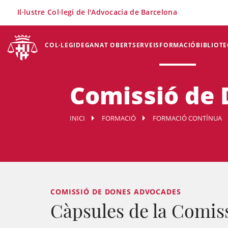
×
Il·lustre Col·legi de l'Advocacia de Barcelona
COL·LEGI
DEGANAT OBERT
SERVEIS
FORMACIÓ
BIBLIOTE
Comissió de
INICI
FORMACIÓ
FORMACIÓ CONTÍNUA
COMISSIÓ DE DONES ADVOCADES
Càpsules de la Comis