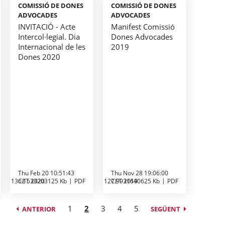
COMISSIÓ DE DONES
COMISSIÓ DE DONES
ADVOCADES
ADVOCADES
INVITACIÓ - Acte
Manifest Comissió
Intercol·legial. Dia
Dones Advocades
Internacional de les
2019
Dones 2020
Thu Feb 20 10:51:43
Thu Nov 28 19:06:00
136.1533203125 Kb
CET 2020
PDF
127.9931640625 Kb
CET 2019
PDF
1
2
3
4
5
ANTERIOR
SEGÜENT