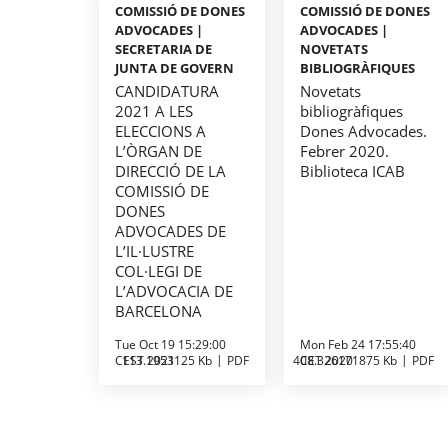
COMISSIÓ DE DONES
COMISSIÓ DE DONES
ADVOCADES |
ADVOCADES |
SECRETARIA DE
NOVETATS
JUNTA DE GOVERN
BIBLIOGRÀFIQUES
CANDIDATURA
Novetats
2021 A LES
bibliogràfiques
ELECCIONS A
Dones Advocades.
L’ÒRGAN DE
Febrer 2020.
DIRECCIÓ DE LA
Biblioteca ICAB
COMISSIÓ DE
DONES
ADVOCADES DE
L’IL·LUSTRE
COL·LEGI DE
L’ADVOCACIA DE
BARCELONA
Tue Oct 19 15:29:00
Mon Feb 24 17:55:40
CEST 2021
113.1953125 Kb
PDF
408.326171875 Kb
CET 2020
PDF