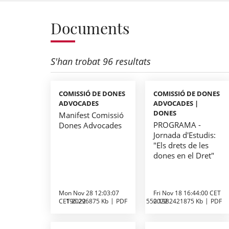
Documents
S'han trobat 96 resultats
COMISSIÓ DE DONES
COMISSIÓ DE DONES
ADVOCADES
ADVOCADES |
DONES
Manifest Comissió
PROGRAMA -
Dones Advocades
Jornada d'Estudis:
"Els drets de les
dones en el Dret"
Mon Nov 28 12:03:07
Fri Nov 18 16:44:00 CET
CET 2022
196.296875 Kb
PDF
550.1982421875 Kb
2022
PDF