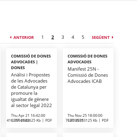
1
2
3
4
5
ANTERIOR
SEGÜENT
COMISSIÓ DE DONES
COMISSIÓ DE DONES
ADVOCADES |
ADVOCADES
DONES
Manifest 25N -
Anàlisi i Propostes
Comissió de Dones
de les Advocades
Advocades ICAB
de Catalunya per
promoure la
igualtat de gènere
al sector legal 2022
Thu Apr 21 16:42:00
Thu Nov 25 18:00:00
416.3994140625 Kb
CEST 2022
PDF
76.8095703125 Kb
CET 2021
PDF