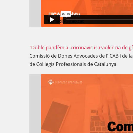
"Doble pandèmia: coronavirus i violencia de g
Comissió de Dones Advocades de l'ICAB i de la 
de Col·legis Professionals de Catalunya.