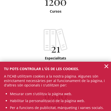
1200
Cursos
21
Especialitats
×
TU POTS CONTROLAR L'ÚS DE LES COOKIES.
A l’ICAB utilitzem cookies a la nostra pàgina. Algunes són
estrictament necessàries per al funcionament de la pàgina, i
d'altres són opcionals i s'utilitzen per:
6500
Mesurar com s'utilitza la pàgina web.
Habilitar la personalització de la pàgina web.
Alumnes
Per a funcions de publicitat, màrqueting i xarxes socials.