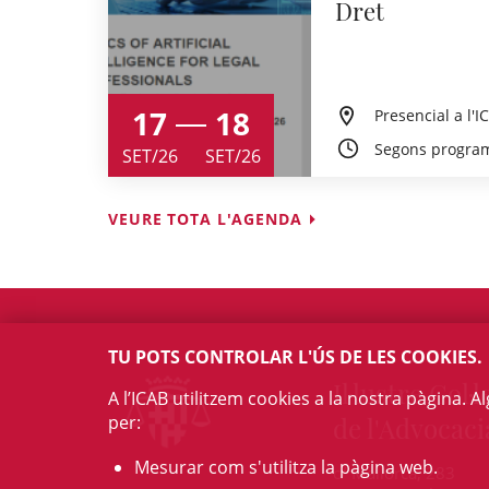
Dret
17
18
Presencial a l'I
Segons progra
SET/26
SET/26
VEURE TOTA L'AGENDA
TU POTS CONTROLAR L'ÚS DE LES COOKIES.
Il·lustre Col·l
A l’ICAB utilitzem cookies a la nostra pàgina. 
per:
de l'Advocaci
Mesurar com s'utilitza la pàgina web.
c/ Mallorca, 283