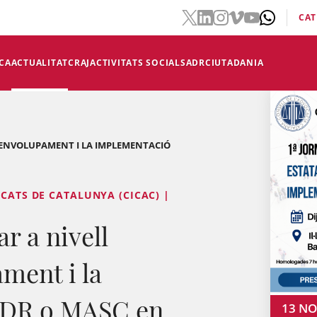
CAT
CA
ACTUALITAT
CRAJ
ACTIVITATS SOCIALS
ADR
CIUTADANIA
ESENVOLUPAMENT I LA IMPLEMENTACIÓ
OCATS DE CATALUNYA (CICAC) |
ar a nivell
ament i la
ADR o MASC en
13
NO