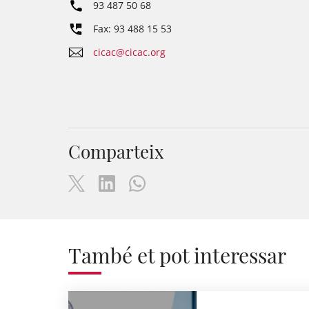
93 487 50 68
Fax: 93 488 15 53
cicac@cicac.org
Comparteix
També et pot interessar