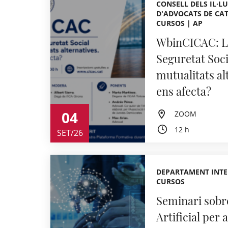
CONSELL DELS IL·LU
D'ADVOCATS DE CAT
CURSOS | AP
WbinCICAC: La
Seguretat Socia
mutualitats a
ens afecta?
04
ZOOM
12 h
SET/26
DEPARTAMENT INTE
CURSOS
Seminari sobre
Artificial per 