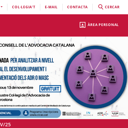
COL·LEGIA'T
E-MAIL
CONTACTA
CERCAR
ÀREA PERSONAL
V/25