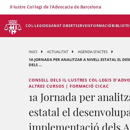
×
Il·lustre Col·legi de l'Advocacia de Barcelona
COL·LEGI
DEGANAT OBERT
SERVEIS
FORMACIÓ
BIBLIOTE
INICI
ACTUALITAT
AGENDA D'ACTES
1A JORNADA PER ANALITZAR A NIVELL ESTATAL EL D
DELS ...
CONSELL DELS IL·LUSTRES COL·LEGIS D'ADV
ALTRES CURSOS | FORMACIÓ CICAC
1a Jornada per analitz
estatal el desenvolup
implementació dels 