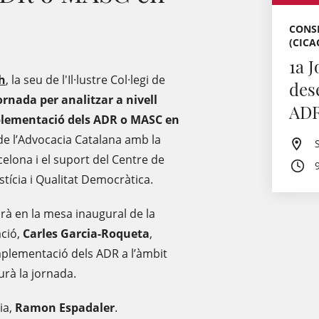
CONSE
(CICA
1a J
h
, la seu de l'Il·lustre Col·legi de
des
ornada per analitzar a nivell
ADR
mplementació dels ADR o MASC en
 de l’Advocacia Catalana amb la
celona i el suport del Centre de
tícia i Qualitat Democràtica.
arà en la mesa inaugural de la
ació,
Carles Garcia-Roqueta
,
implementació dels ADR a l’àmbit
ourà la jornada.
ia,
Ramon Espadaler
.