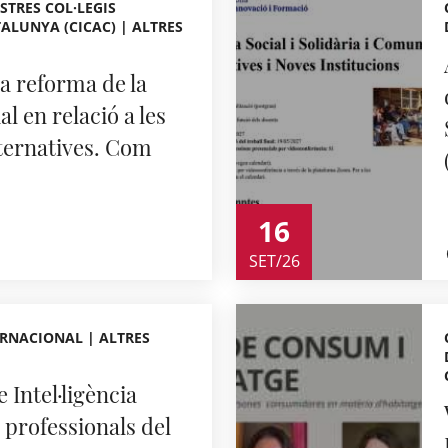
STRES COL·LEGIS
ALUNYA (CICAC) | ALTRES
 reforma de la
l en relació a les
lternatives. Com
16
SET/26
RNACIONAL | ALTRES
 Intel·ligència
a professionals del