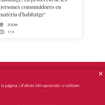
persones consumidores en
matèria d'habitatge"
ZOOM
17 h
×
Talent ICAB
 pàgina, i d'altres són opcionals i s'utilitzen
La intercol·legial
Fòrum
Xarxa d'Ajuda Mútua