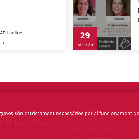
29
CAB i online
ma
SET/26
egi
Contacte
Algunes són estrictament necessàries per al funcionament de la
a de Barcelona
FAQs
Treballa amb nosaltres
Transparència