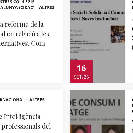
STRES COL·LEGIS
ALUNYA (CICAC) | ALTRES
 reforma de la
l en relació a les
lternatives. Com
16
SET/26
RNACIONAL | ALTRES
 Intel·ligència
a professionals del