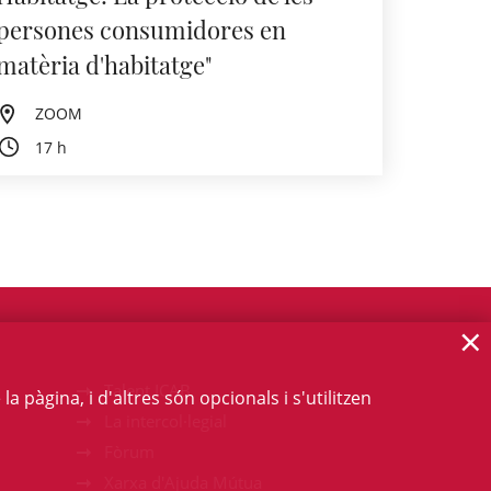
persones consumidores en
matèria d'habitatge"
ZOOM
17 h
×
Talent ICAB
 pàgina, i d'altres són opcionals i s'utilitzen
La intercol·legial
Fòrum
Xarxa d'Ajuda Mútua