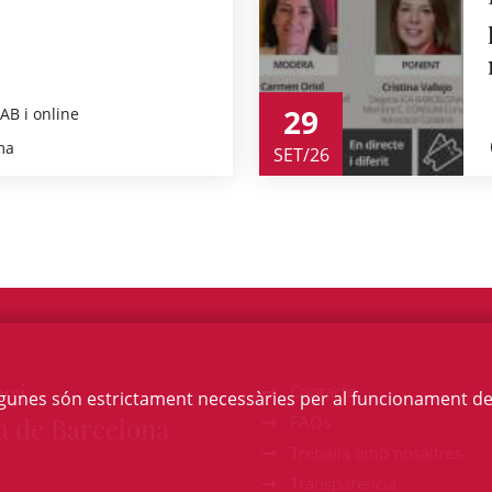
29
CAB i online
ma
SET/26
egi
Contacte
Algunes són estrictament necessàries per al funcionament de la
a de Barcelona
FAQs
Treballa amb nosaltres
Transparència