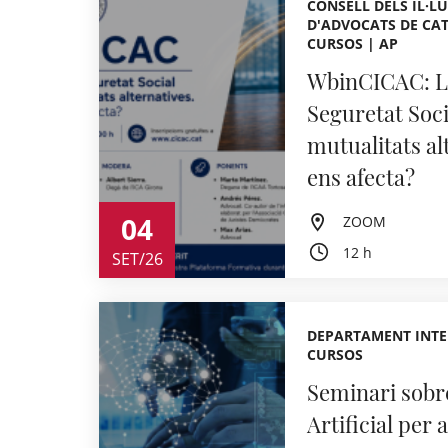
CONSELL DELS IL·LU
D'ADVOCATS DE CAT
CURSOS | AP
WbinCICAC: La
Seguretat Socia
mutualitats a
ens afecta?
04
ZOOM
12 h
SET/26
DEPARTAMENT INTE
CURSOS
Seminari sobre
Artificial per 