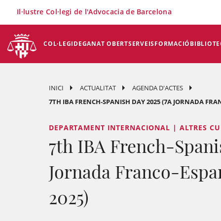
×
Il·lustre Col·legi de l'Advocacia de Barcelona
COL·LEGI
DEGANAT OBERT
SERVEIS
FORMACIÓ
BIBLIOTE
INICI
ACTUALITAT
AGENDA D'ACTES
7TH IBA FRENCH-SPANISH DAY 2025 (7A JORNADA FRAN
DEPARTAMENT INTERNACIONAL | ALTRES CU
7th IBA French-Spani
Jornada Franco-Espan
2025)