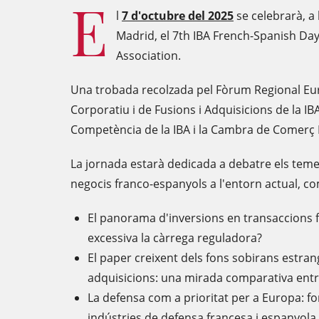
E
l
7 d'octubre del 2025
se celebrarà, a l
Madrid, el 7th IBA French-Spanish Day
Association.
Una trobada recolzada pel Fòrum Regional Eur
Corporatiu i de Fusions i Adquisicions de la IBA
Competència de la IBA i la Cambra de Comerç 
La jornada estarà dedicada a debatre els temes
negocis franco-espanyols a l'entorn actual, c
El panorama d'inversions en transaccions 
excessiva la càrrega reguladora?
El paper creixent dels fons sobirans estran
adquisicions: una mirada comparativa entr
La defensa com a prioritat per a Europa: f
indústries de defensa francesa i espanyola