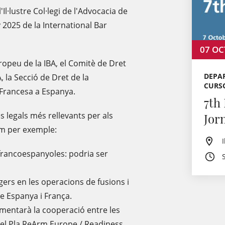
'Il·lustre Col·legi de l'Advocacia de
 2025 de la International Bar
07
OC
opeu de la IBA, el Comitè de Dret
DEPAR
, la Secció de Dret de la
CURS
Francesa a Espanya.
7th
 legals més rellevants per als
Jor
om per exemple:
francoespanyoles: podria ser
gers en les operacions de fusions i
e Espanya i França.
omentarà la cooperació entre les
 el Pla ReArm Europe / Readiness