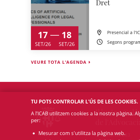
Dret
17
18
Presencial a l'I
Segons progra
SET/26
SET/26
VEURE TOTA L'AGENDA
TU POTS CONTROLAR L'ÚS DE LES COOKIES.
Il·lustre Col·l
A l’ICAB utilitzem cookies a la nostra pàgina. 
per:
de l'Advocaci
Mesurar com s'utilitza la pàgina web.
c/ Mallorca, 283