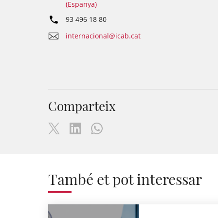
(Espanya)
93 496 18 80
internacional@icab.cat
Comparteix
També et pot interessar