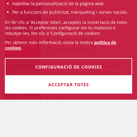
Habilitar la personalització de la pàgina web.
Seminari sobre Intel·ligència
Per a funcions de publicitat, màrqueting i xarxes socials.
Artificial per a professionals del
En fer clic a 'Acceptar totes', acceptes la instal·lació de totes
Dret
les cookies. Si prefereixes configurar-les tu mateix/a o
rebutjar-les, fes clic a 'Configuració de cookies'.
Presencial a l'ICAB i online
Per obtenir més informació, visita la nostra
política de
17
18
cookies
.
Segons programa
SET/26
SET/26
WbinCICAC: "Dret de Consum i
CONFIGURACIÓ DE COOKIES
Habitatge: La protecció de les
persones consumidores en
ACCEPTAR TOTES
matèria d'habitatge"
ZOOM
29
17 h
SET/26
VEURE TOTA L'AGENDA