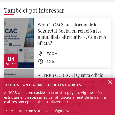
També et pot interessar
WbinCICAC: La reforma de la
Seguretat Social en relació a les
mutualitats alternatives. Com ens
afecta?
ZOOM
04
12 h
SET/26
ALTRES CURSOS | Quarta edició
×
del Postgrau en Economia Social i
TU POTS CONTROLAR L'ÚS DE LES COOKIES.
Solidària i Comuns de la UdG
A l’ICAB utilitzem cookies a la nostra pàgina. Algunes són
(2026)
estrictament necessàries per al funcionament de la pàgina, i
d'altres són opcionals i s'utilitzen per:
Universitat de Girona
16
Mesurar com s'utilitza la pàgina web.
Segons programa
SET/26