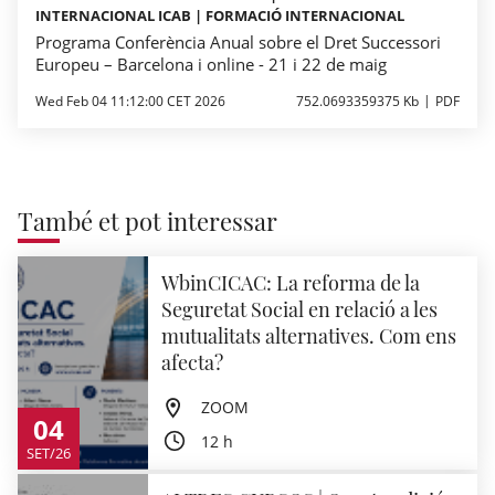
INTERNACIONAL ICAB | FORMACIÓ INTERNACIONAL
Programa Conferència Anual sobre el Dret Successori
Europeu – Barcelona i online - 21 i 22 de maig
Wed Feb 04 11:12:00 CET 2026
752.0693359375 Kb
PDF
També et pot interessar
WbinCICAC: La reforma de la
Seguretat Social en relació a les
mutualitats alternatives. Com ens
afecta?
ZOOM
04
12 h
SET/26