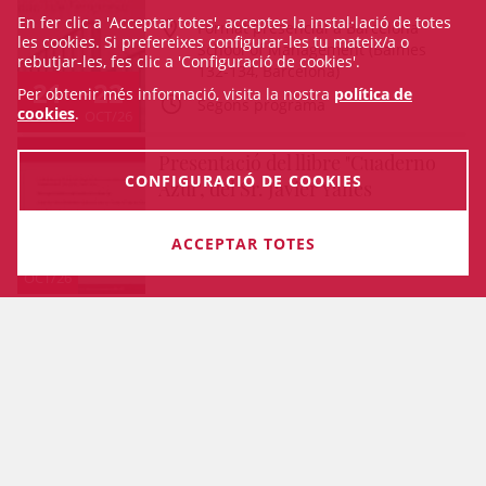
En fer clic a 'Acceptar totes', acceptes la instal·lació de totes
Format presencial a Barcelona
les cookies. Si prefereixes configurar-les tu mateix/a o
School of Management (Balmes
rebutjar-les, fes clic a 'Configuració de cookies'.
132-134, Barcelona)
21
22
Per obtenir més informació, visita la nostra
política de
Segons programa
cookies
.
OCT/26
OCT/26
Presentació del llibre "Cuaderno
CONFIGURACIÓ DE COOKIES
Azul", del Sr. Javier Yanes
Biblioteca ICAB
ACCEPTAR TOTES
29
18 h
OCT/26
VEURE TOTA L'AGENDA
MAPA WEB
ACCESSIBILITAT
AVÍS LEGAL
PRIVADESA
COOKIES
CONDICIONS GENERALS