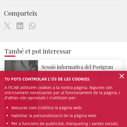
Comparteix
També et pot interessar
Sessió informativa del Postgrau
×
en Pràctica Jurídica EPJ-ICAB. Ed.
TU POTS CONTROLAR L'ÚS DE LES COOKIES.
Octubre 2026
A l’ICAB utilitzem cookies a la nostra pàgina. Algunes són
ZOOM
estrictament necessàries per al funcionament de la pàgina, i
16
d'altres són opcionals i s'utilitzen per:
18 h
SET/26
Mesurar com s'utilitza la pàgina web.
XXIIè Fòrum Concursal del
Habilitar la personalització de la pàgina web.
Col·legi d'Economistes
Per a funcions de publicitat, màrqueting i xarxes socials.