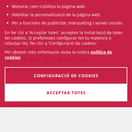
Mesurar com s'utilitza la pàgina web.
Habilitar la personalització de la pàgina web.
Contacte
Per a funcions de publicitat, màrqueting i xarxes socials.
En fer clic a 'Acceptar totes', acceptes la instal·lació de totes
FUNDACIÓ PRIVADA SANT RAIMON DE PENYAFORT
les cookies. Si prefereixes configurar-les tu mateix/a o
rebutjar-les, fes clic a 'Configuració de cookies'.
c/ Mallorca, 283, 2a planta 08037 Barcelona
08037 Barcelona , Barcelona (Espanya)
Per obtenir més informació, visita la nostra
política de
cookies
.
93 496 18 80
- EXT.
5165, 5163 i 5076
fundaciosantraimon@icab.cat
CONFIGURACIÓ DE COOKIES
ACCEPTAR TOTES
Comparteix