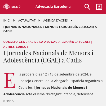
Advocacia Barcelona
MENÚ
INICI
ACTUALITAT
AGENDA D'ACTES
I JORNADES NACIONALS DE MENORS I ADOLESCÈNCIA (CGAE) A
CADIS
CONSEJO GENERAL DE LA ABOGACÍA ESPAÑOLA (CGAE) |
ALTRES CURSOS
I Jornades Nacionals de Menors i
Adolescència (CGAE) a Cadis
E
ls propers dies
12 i 13 de setembre de 2024
, el
Consejo General de la Abogacía Española organitza a
Cadis les
I Jornades Nacionals de Menors i
Adolescència
sota el lema "Protegint Infància, defensant
drets".