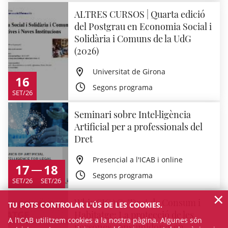
ALTRES CURSOS | Quarta edició
del Postgrau en Economia Social i
Solidària i Comuns de la UdG
(2026)
Universitat de Girona
16
Segons programa
SET/26
Seminari sobre Intel·ligència
Artificial per a professionals del
Dret
Presencial a l'ICAB i online
17
18
Segons programa
SET/26
SET/26
×
WbinCICAC: "Dret de Consum i
TU POTS CONTROLAR L'ÚS DE LES COOKIES.
Habitatge: La protecció de les
A l’ICAB utilitzem cookies a la nostra pàgina. Algunes són
persones consumidores en