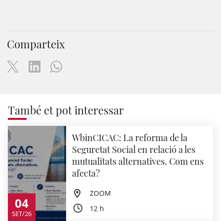
Comparteix
També et pot interessar
WbinCICAC: La reforma de la
Seguretat Social en relació a les
mutualitats alternatives. Com ens
afecta?
ZOOM
04
12 h
SET/26