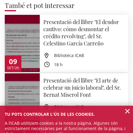
També et pot interessar
Presentació del llibre "El deudor
cautivo: cómo desmontar el
crédito revolving", del Sr.
Celestino García Carreño
Biblioteca ICAB
09
18 h
SET/26
Presentació del llibre "El arte de
celebrar un juicio laboral", del Sr.
Bernat Miserol Font
×
Biblioteca ICAB
15
TU POTS CONTROLAR L'ÚS DE LES COOKIES.
18 h
SET/26
A l’ICAB utilitzem cookies a la nostra pàgina. Algunes són
estrictament necessàries per al funcionament de la pàgina, i
Presentació del llibre "Cuando los