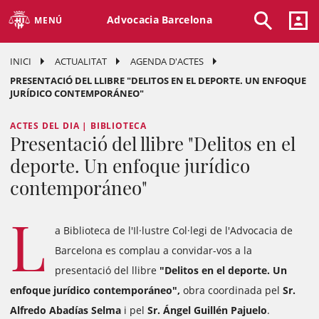
Advocacia Barcelona
MENÚ
INICI
ACTUALITAT
AGENDA D'ACTES
PRESENTACIÓ DEL LLIBRE "DELITOS EN EL DEPORTE. UN ENFOQUE
JURÍDICO CONTEMPORÁNEO"
ACTES DEL DIA | BIBLIOTECA
Presentació del llibre "Delitos en el
deporte. Un enfoque jurídico
contemporáneo"
L
a Biblioteca de l'Il·lustre Col·legi de l'Advocacia de
Barcelona es complau a convidar-vos a la
presentació del llibre
"Delitos en el deporte. Un
enfoque jurídico contemporáneo",
obra coordinada pel
Sr.
Alfredo Abadías Selma
i pel
Sr. Ángel Guillén Pajuelo
.