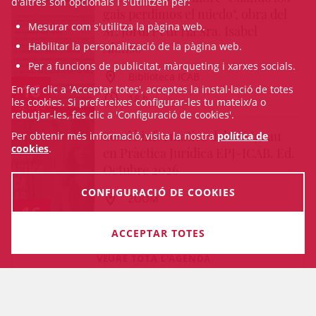
d'altres són opcionals i s'utilitzen per:
gais perdimos el miedo", obra del
Mesurar com s'utilitza la pàgina web.
Sr. Jordi Petit i la Sra. Isabel
Alonso
Habilitar la personalització de la pàgina web.
Per a funcions de publicitat, màrqueting i xarxes socials.
Biblioteca ICAB
16
En fer clic a 'Acceptar totes', acceptes la instal·lació de totes
18 h
les cookies. Si prefereixes configurar-les tu mateix/a o
SET/26
rebutjar-les, fes clic a 'Configuració de cookies'.
Sessió informativa del Postgrau
Per obtenir més informació, visita la nostra
política de
cookies
.
en Pràctica Jurídica EPJ-ICAB. Ed.
Octubre 2026
CONFIGURACIÓ DE COOKIES
ZOOM
16
18 h
SET/26
ACCEPTAR TOTES
VEURE TOTA L'AGENDA