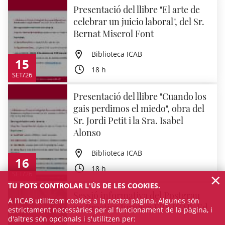
Presentació del llibre "El arte de
celebrar un juicio laboral", del Sr.
Bernat Miserol Font
Biblioteca ICAB
15
18 h
SET/26
Presentació del llibre "Cuando los
gais perdimos el miedo", obra del
Sr. Jordi Petit i la Sra. Isabel
Alonso
Biblioteca ICAB
16
18 h
×
SET/26
TU POTS CONTROLAR L'ÚS DE LES COOKIES.
Sessió informativa del Postgrau
A l’ICAB utilitzem cookies a la nostra pàgina. Algunes són
en Pràctica Jurídica EPJ-ICAB. Ed.
estrictament necessàries per al funcionament de la pàgina, i
Octubre 2026
d'altres són opcionals i s'utilitzen per: