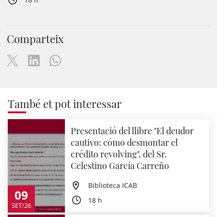
Comparteix
També et pot interessar
Presentació del llibre "El deudor
cautivo: cómo desmontar el
crédito revolving", del Sr.
Celestino García Carreño
Biblioteca ICAB
09
18 h
SET/26