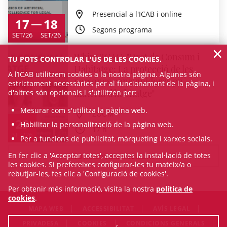
Presencial a l'ICAB i online
17
18
Segons programa
SET/26
SET/26
×
WbinCICAC: "Dret de Consum i
TU POTS CONTROLAR L'ÚS DE LES COOKIES.
Habitatge: La protecció de les
A l’ICAB utilitzem cookies a la nostra pàgina. Algunes són
persones consumidores en
estrictament necessàries per al funcionament de la pàgina, i
matèria d'habitatge"
d'altres són opcionals i s'utilitzen per:
Mesurar com s'utilitza la pàgina web.
ZOOM
29
Habilitar la personalització de la pàgina web.
17 h
SET/26
Per a funcions de publicitat, màrqueting i xarxes socials.
En fer clic a 'Acceptar totes', acceptes la instal·lació de totes
VEURE TOTA L'AGENDA
les cookies. Si prefereixes configurar-les tu mateix/a o
rebutjar-les, fes clic a 'Configuració de cookies'.
Per obtenir més informació, visita la nostra
política de
cookies
.
MAPA WEB
ACCESSIBILITAT
AVÍS LEGAL
PRIVADESA
COOKIES
CONDICIONS GENERALS