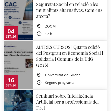
Seguretat Social en relació a les
mutualitats alternatives. Com ens
afecta?
ZOOM
04
12 h
SET/26
ALTRES CURSOS | Quarta edició
del Postgrau en Economia Social i
Solidària i Comuns de la UdG
(2026)
Universitat de Girona
16
Segons programa
SET/26
Seminari sobre Intel·ligència
Artificial per a professionals del
Dret