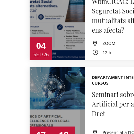
WbinCICAC: La
Seguretat Socia
mutualitats a
ens afecta?
04
ZOOM
12 h
SET/26
DEPARTAMENT INTE
CURSOS
Seminari sobre
Artificial per 
Dret
Presencial a l'I