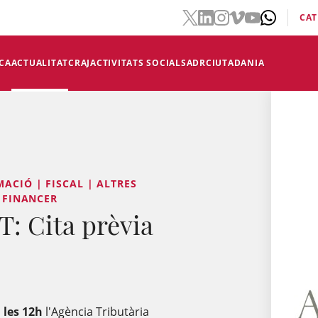
CAT
CA
ACTUALITAT
CRAJ
ACTIVITATS SOCIALS
ADR
CIUTADANIA
ACIÓ | FISCAL | ALTRES
I FINANCER
: Cita prèvia
 les 12h
l'Agència Tributària