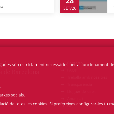
28
ma
SET/26
egi
Contacte
Algunes són estrictament necessàries per al funcionament de la
a de Barcelona
FAQs
Treballa amb nosaltres
Transparència
b.
Lloguer de sales
arxes socials.
Anuncia't
l·lació de totes les cookies. Si prefereixes configurar-les tu ma
GAJ