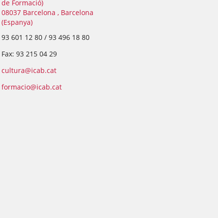
de Formació)
08037 Barcelona , Barcelona
(Espanya)
93 601 12 80 / 93 496 18 80
Fax: 93 215 04 29
cultura@icab.cat
formacio@icab.cat