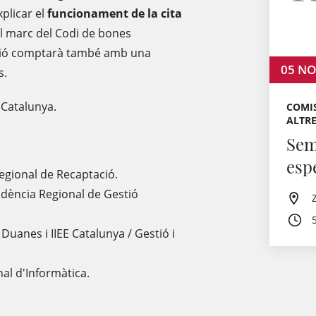
plicar el
funcionament de la cita
l marc del Codi de bones
essió comptarà també amb una
05
NO
s.
 Catalunya.
COMIS
ALTRE
Sem
esp
egional de Recaptació.
dència Regional de Gestió
Duanes i IIEE Catalunya / Gestió i
al d'Informàtica.