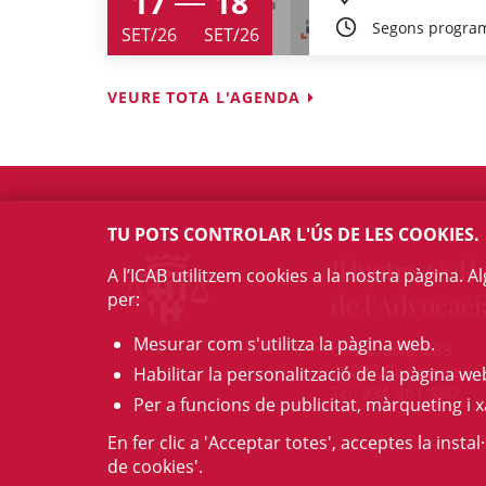
17
18
Segons progra
SET/26
SET/26
VEURE TOTA L'AGENDA
TU POTS CONTROLAR L'ÚS DE LES COOKIES.
Il·lustre Col·l
A l’ICAB utilitzem cookies a la nostra pàgina. 
per:
de l'Advocaci
Mesurar com s'utilitza la pàgina web.
c/ Mallorca, 283
08037 Barcelona
Habilitar la personalització de la pàgina we
Tel. 934 961 880
Per a funcions de publicitat, màrqueting i x
En fer clic a 'Acceptar totes', acceptes la insta
de cookies'.