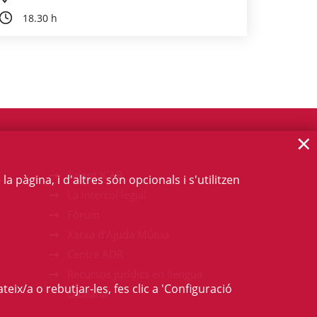
18.30 h
×
Talent ICAB
 pàgina, i d'altres són opcionals i s'utilitzen
La intercol·legial
Fòrum
Xarxa d'Ajuda Mútua
Centre ADR
Recursos jurídics en llengua
teix/a o rebutjar-les, fes clic a 'Configuració
catalana