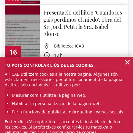
Presentació del llibre "Cuando los
gais perdimos el miedo", obra del
Sr. Jordi Petit i la Sra. Isabel
Alonso
Biblioteca ICAB
16
18 h
×
SET/26
TU POTS CONTROLAR L'ÚS DE LES COOKIES.
Sessió informativa del Postgrau
A l’ICAB utilitzem cookies a la nostra pàgina. Algunes són
en Pràctica Jurídica EPJ-ICAB. Ed.
estrictament necessàries per al funcionament de la pàgina, i
Octubre 2026
d'altres són opcionals i s'utilitzen per:
Mesurar com s'utilitza la pàgina web.
ZOOM
16
Habilitar la personalització de la pàgina web.
18 h
SET/26
Per a funcions de publicitat, màrqueting i xarxes socials.
En fer clic a 'Acceptar totes', acceptes la instal·lació de totes
VEURE TOTA L'AGENDA
les cookies. Si prefereixes configurar-les tu mateix/a o
rebutjar-les, fes clic a 'Configuració de cookies'.