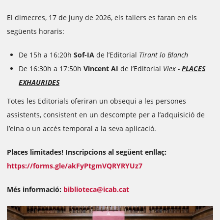
El dimecres, 17 de juny de 2026, els tallers es faran en els
següents horaris:
De 15h a 16:20h
Sof-IA
de l’Editorial
Tirant lo Blanch
De 16:30h a 17:50h
Vincent AI
de l’Editorial
Vlex -
PLACES
EXHAURIDES
Totes les Editorials oferiran un obsequi a les persones
assistents, consistent en un descompte per a l’adquisició de
l’eina o un accés temporal a la seva aplicació.
Places limitades!
Inscripcions al següent enllaç:
https://forms.gle/akFyPtgmVQRYRYUz7
Més informació:
biblioteca@icab.cat