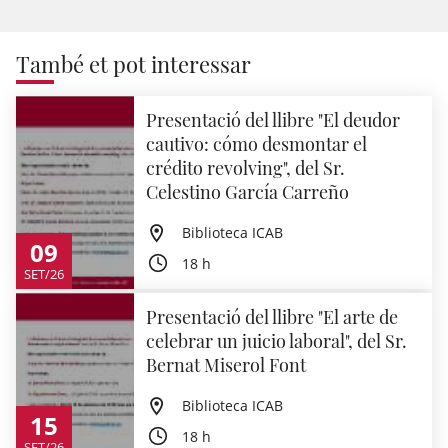
També et pot interessar
Presentació del llibre "El deudor
cautivo: cómo desmontar el
crédito revolving", del Sr.
Celestino García Carreño
Biblioteca ICAB
09
18 h
SET/26
Presentació del llibre "El arte de
celebrar un juicio laboral", del Sr.
Bernat Miserol Font
Biblioteca ICAB
15
18 h
SET/26