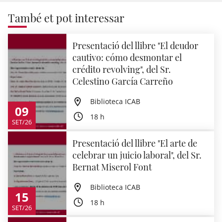
També et pot interessar
Presentació del llibre "El deudor
cautivo: cómo desmontar el
crédito revolving", del Sr.
Celestino García Carreño
Biblioteca ICAB
09
18 h
SET/26
Presentació del llibre "El arte de
celebrar un juicio laboral", del Sr.
Bernat Miserol Font
Biblioteca ICAB
15
18 h
SET/26