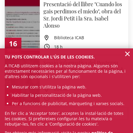
Presentació del llibre "Cuando los
gais perdimos el miedo", obra del
Sr. Jordi Petit i la Sra. Isabel
Alonso
Biblioteca ICAB
16
18 h
×
SET/26
TU POTS CONTROLAR L'ÚS DE LES COOKIES.
Sessió informativa del Postgrau
A l’ICAB utilitzem cookies a la nostra pàgina. Algunes són
en Pràctica Jurídica EPJ-ICAB. Ed.
estrictament necessàries per al funcionament de la pàgina, i
Octubre 2026
d'altres són opcionals i s'utilitzen per:
Mesurar com s'utilitza la pàgina web.
ZOOM
16
Habilitar la personalització de la pàgina web.
18 h
SET/26
Per a funcions de publicitat, màrqueting i xarxes socials.
En fer clic a 'Acceptar totes', acceptes la instal·lació de totes
VEURE TOTA L'AGENDA
les cookies. Si prefereixes configurar-les tu mateix/a o
rebutjar-les, fes clic a 'Configuració de cookies'.
Per obtenir més informació, visita la nostra
política de