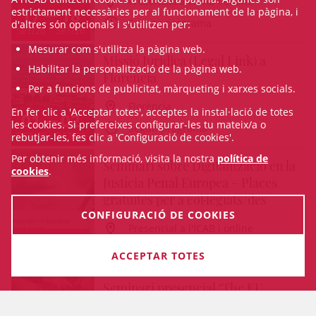
Presencial a l'ICAB i online
17
18
estrictament necessàries per al funcionament de la pàgina, i
Segons programa
d'altres són opcionals i s'utilitzen per:
SET/26
SET/26
Mesurar com s'utilitza la pàgina web.
Missió Jurídica (Legal Link) a
Habilitar la personalització de la pàgina web.
Florència
Per a funcions de publicitat, màrqueting i xarxes socials.
Florència
En fer clic a 'Acceptar totes', acceptes la instal·lació de totes
01
02
les cookies. Si prefereixes configurar-les tu mateix/a o
Según programa
OCT/26
OCT/26
rebutjar-les, fes clic a 'Configuració de cookies'.
Per obtenir més informació, visita la nostra
política de
Seminari sobre Digitalització en la
cookies
.
Justícia Penal Europea – Places
gratuïtes per a col·legiats/des
CONFIGURACIÓ DE COOKIES
Presencial a l'ICAB i online
15
16
Segons programa
ACCEPTAR TOTES
OCT/26
OCT/26
Seminari presencial "The EU
Charter in Legal Practice" a