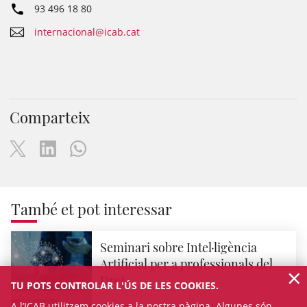
93 496 18 80
internacional@icab.cat
Comparteix
També et pot interessar
Seminari sobre Intel·ligència
Artificial per a professionals del
×
Dret
TU POTS CONTROLAR L'ÚS DE LES COOKIES.
A l’ICAB utilitzem cookies a la nostra pàgina. Algunes són