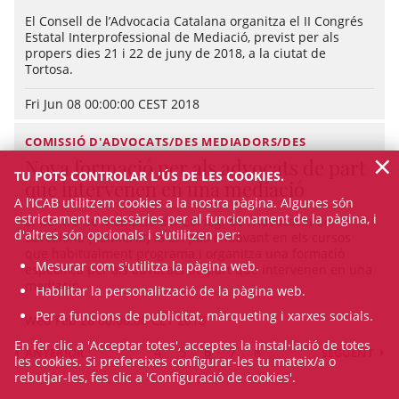
El Consell de l’Advocacia Catalana organitza el II Congrés
Estatal Interprofessional de Mediació, previst per als
propers dies 21 i 22 de juny de 2018, a la ciutat de
Tortosa.
Fri Jun 08 00:00:00 CEST 2018
COMISSIÓ D'ADVOCATS/DES MEDIADORS/DES
×
Nova formació per als advocats de part
TU POTS CONTROLAR L'ÚS DE LES COOKIES.
que intervenen en una mediació
A l’ICAB utilitzem cookies a la nostra pàgina. Algunes són
estrictament necessàries per al funcionament de la pàgina, i
El Centre de Mediació del Col·legi de l’Advocacia de
d'altres són opcionals i s'utilitzen per:
Barcelona (CEMICAB) fa un pas endavant en els cursos
que habitualment programa i organitza una formació
Mesurar com s'utilitza la pàgina web.
específica per als advocats de part que intervenen en una
mediació.
Habilitar la personalització de la pàgina web.
Per a funcions de publicitat, màrqueting i xarxes socials.
Wed Feb 28 00:00:00 CET 2018
En fer clic a 'Acceptar totes', acceptes la instal·lació de totes
4
5
6
7
8
ANTERIOR
SEGÜENT
les cookies. Si prefereixes configurar-les tu mateix/a o
rebutjar-les, fes clic a 'Configuració de cookies'.