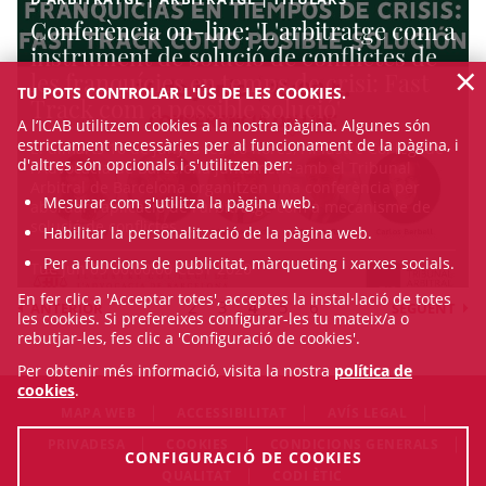
Conferència on-line: 'L'arbitratge com a
instrument de solució de conflictes de
×
les franquícies en temps de crisi: Fast
TU POTS CONTROLAR L'ÚS DE LES COOKIES.
Track com a possible solució'
A l’ICAB utilitzem cookies a la nostra pàgina. Algunes són
estrictament necessàries per al funcionament de la pàgina, i
El dimarts 16 de juny, a les 16 hores, l'Il·lustre Col·legi de
d'altres són opcionals i s'utilitzen per:
l'Advocacia de Barcelona juntament amb el Tribunal
Arbitral de Barcelona organitzen una conferència per
Mesurar com s'utilitza la pàgina web.
abordar l'aplicació de l'arbitratge com a mecanisme de
solució de conflictes ...
Habilitar la personalització de la pàgina web.
Per a funcions de publicitat, màrqueting i xarxes socials.
Tue Jun 09 00:00:00 CEST 2020
En fer clic a 'Acceptar totes', acceptes la instal·lació de totes
2
3
4
5
6
ANTERIOR
SEGÜENT
les cookies. Si prefereixes configurar-les tu mateix/a o
rebutjar-les, fes clic a 'Configuració de cookies'.
Per obtenir més informació, visita la nostra
política de
cookies
.
MAPA WEB
ACCESSIBILITAT
AVÍS LEGAL
PRIVADESA
COOKIES
CONDICIONS GENERALS
CONFIGURACIÓ DE COOKIES
QUALITAT
CODI ÈTIC