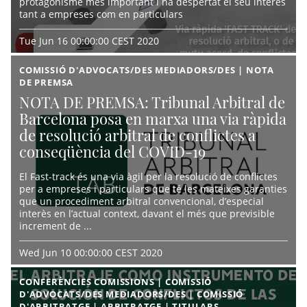
protagonisme més important i ha despertat el seu interès
tant a empreses com en particulars
Tue Jun 16 00:00:00 CEST 2020
COMISSIÓ D'ADVOCATS/DES MEDIADORS/DES | NOTA
DE PREMSA
NOTA DE PREMSA: Tribunal Arbitral de
Barcelona posa en marxa una via ràpida
de resolució arbitral de conflictes a
conseqüència del COVID-19
El Fast-track és una via àgil per la resolució de conflictes
per a empreses i particulars que té les mateixes garanties
que un procediment arbitral convencional, d’especial
interès en l’actual context, davant el més que previsible
increment de ...
Wed Jun 10 00:00:00 CEST 2020
CONFERÈNCIES COMISSIONS | COMISSIÓ
D'ADVOCATS/DES MEDIADORS/DES | COMISSIÓ
D'ARBITRATGE | ARBITRATGE | TITULARS