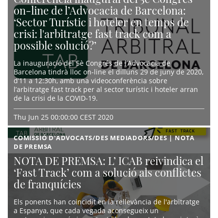
on-line de l’Advocacia de Barcelona:
‘Sector Turístic i hoteler en temps de
crisi: l'arbitratge fast track com a
possible solució?’
La inauguració del 5è Congrés de l’Advocacia de
Barcelona tindrà lloc on-line el dilluns 29 de juny de 2020,
d’11 a 12:30h, amb una videoconferència sobre
l’arbitratge fast track per al sector turístic i hoteler arran
de la crisi de la COVID-19.
Thu Jun 25 00:00:00 CEST 2020
COMISSIÓ D'ADVOCATS/DES MEDIADORS/DES | NOTA
DE PREMSA
NOTA DE PREMSA: L’ ICAB reivindica el
‘Fast Track’ com a solució als conflictes
de franquícies
Els ponents han coincidit en la rellevància de l'arbitratge
a Espanya, que cada vegada aconsegueix un