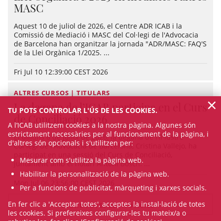
MASC
Aquest 10 de juliol de 2026, el Centre ADR ICAB i la
Comissió de Mediació i MASC del Col·legi de l'Advocacia
de Barcelona han organitzar la jornada "ADR/MASC: FAQ'S
de la Llei Orgànica 1/2025. ...
Fri Jul 10 12:39:00 CEST 2026
ALTRES CURSOS | TITULARS
×
La degana de l’ICAB participa en el Curs
TU POTS CONTROLAR L'ÚS DE LES COOKIES.
de Conciliació 2026
A l’ICAB utilitzem cookies a la nostra pàgina. Algunes són
estrictament necessàries per al funcionament de la pàgina, i
El dilluns 6 de juliol de 2026, la degana de l’Il·lustre
d'altres són opcionals i s'utilitzen per:
Col·legi de l'Advocacia de Barcelona, Cristina Vallejo, ha
participat en una sessió del Curs de Conciliació,
Mesurar com s'utilitza la pàgina web.
juntament amb el notari Antoni Bosch. ...
Habilitar la personalització de la pàgina web.
Mon Jul 06 23:56:00 CEST 2026
Per a funcions de publicitat, màrqueting i xarxes socials.
En fer clic a 'Acceptar totes', acceptes la instal·lació de totes
VEURE TOTES LES NOTÍCIES
les cookies. Si prefereixes configurar-les tu mateix/a o