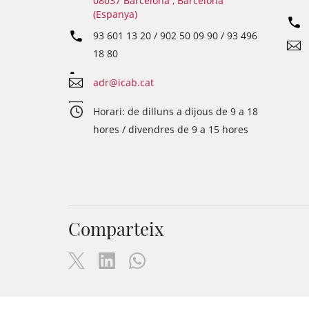
08037 Barcelona , Barcelona
(Espanya)
93 601 13 20 / 902 50 09 90 / 93 496
18 80
adr@icab.cat
Horari: de dilluns a dijous de 9 a 18
hores / divendres de 9 a 15 hores
Comparteix