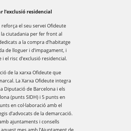
 l’exclusió residencial
 reforça el seu servei Ofideute
a ciutadania per fer front al
dedicats a la compra d’habitatge
da de lloguer i d’impagament, i
 i el risc d’exclusió residencial.
ció de la xarxa Ofideute que
arcal. La Xarxa Ofideute integra
a Diputació de Barcelona i els
lona (punts SIDH) i 5 punts en
unts en col·laboració amb el
legis d’advocats de la demarcació.
 amb ajuntaments i consells
at aquest mes amb l’Ajuntament de