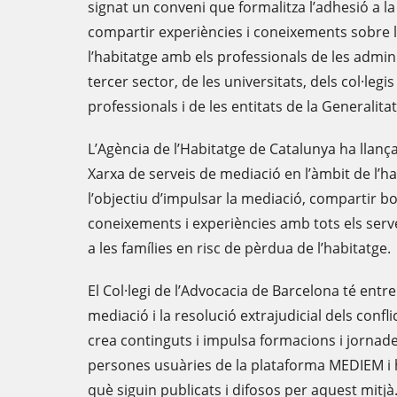
signat un conveni que formalitza l’adhesió a l
compartir experiències i coneixements sobre l
l’habitatge amb els professionals de les admini
tercer sector, de les universitats, dels col·legis
professionals i de les entitats de la Generalit
L’Agència de l’Habitatge de Catalunya ha llanç
Xarxa de serveis de mediació en l’àmbit de l’h
l’objectiu d’impulsar la mediació, compartir b
coneixements i experiències amb tots els serv
a les famílies en risc de pèrdua de l’habitatge.
El Col·legi de l’Advocacia de Barcelona té entre
mediació i la resolució extrajudicial dels conflic
crea continguts i impulsa formacions i jornade
persones usuàries de la plataforma MEDIEM i h
què siguin publicats i difosos per aquest mitjà