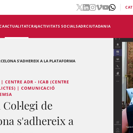
CAT
CA
ACTUALITAT
CRAJ
ACTIVITATS SOCIALS
ADR
CIUTADANIA
ARCELONA S'ADHEREIX A LA PLATAFORMA
| CENTRE ADR - ICAB (CENTRE
LICTES) | COMUNICACIÓ
REMSA
Col·legi de
ona s'adhereix a