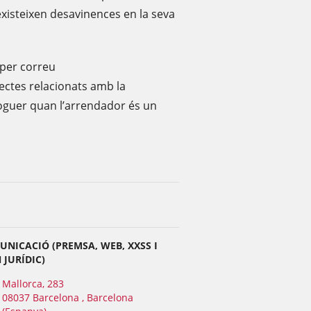
existeixen desavinences en la seva
 per correu
ectes relacionats amb la
oguer quan l’arrendador és un
NICACIÓ (PREMSA, WEB, XXSS I
JURÍDIC)
Mallorca, 283
08037 Barcelona , Barcelona