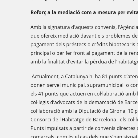
Reforç a la mediació com a mesura per evitar
Amb la signatura d’aquests convenis, l’Agència
que ofereix mediació davant els problemes de l
pagament dels préstecs o crèdits hipotecaris 
principal o per fer front al pagament de la ren
amb la finalitat d’evitar la pèrdua de l’habitatge
Actualment, a Catalunya hi ha 81 punts d’aten
donen servei municipal, supramunicipal o com
els 41 punts que actuen en col·laboració amb l
col·legis d’advocats de la demarcació de Barce
col·laboració amb la Diputació de Girona, 10 p
Consorci de l’Habitatge de Barcelona i els col·
Punts impulsats a partir de convenis directes
comarcals, com és el cas dels que s’han sign