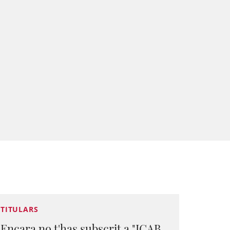
TITULARS
Encara no t'has subscrit a "ICAB