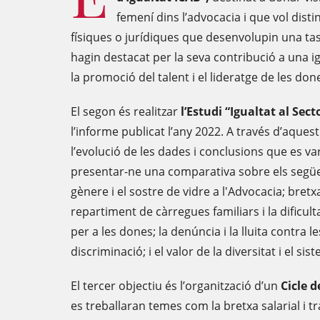
femení dins l’advocacia i que vol dist
físiques o jurídiques que desenvolupin una tas
hagin destacat per la seva contribució a una igu
la promoció del talent i el lideratge de les don
El segon és realitzar
l’Estudi “Igualtat al Sect
l’informe publicat l’any 2022. A través d’aques
l’evolució de les dades i conclusions que es va
presentar-ne una comparativa sobre els següen
gènere i el sostre de vidre a l'Advocacia; bretxa
repartiment de càrregues familiars i la dificult
per a les dones; la denúncia i la lluita contra l
discriminació; i el valor de la diversitat i el si
El tercer objectiu és l’organització d’un
Cicle d
es treballaran temes com la bretxa salarial i t