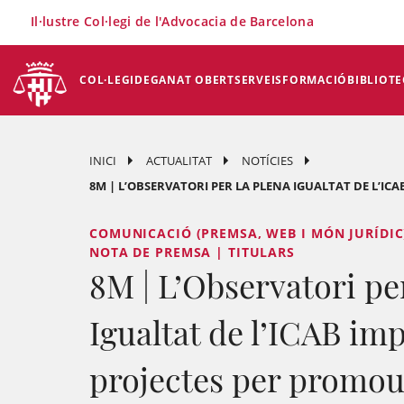
×
Il·lustre Col·legi de l'Advocacia de Barcelona
COL·LEGI
DEGANAT OBERT
SERVEIS
FORMACIÓ
BIBLIOTE
INICI
ACTUALITAT
NOTÍCIES
8M | L’OBSERVATORI PER LA PLENA IGUALTAT DE L’ICAB
COMUNICACIÓ (PREMSA, WEB I MÓN JURÍDIC
NOTA DE PREMSA | TITULARS
8M | L’Observatori pe
Igualtat de l’ICAB imp
projectes per promou