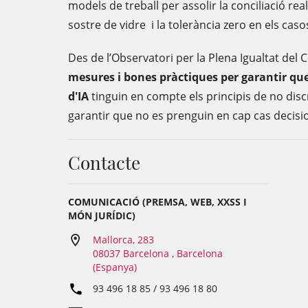
models de treball per assolir la conciliació real
sostre de vidre i la tolerància zero en els cas
Des de l’Observatori per la Plena Igualtat del 
mesures i bones pràctiques per garantir qu
d'IA
tinguin en compte els principis de no disc
garantir que no es prenguin en cap cas decisi
Contacte
COMUNICACIÓ (PREMSA, WEB, XXSS I
MÓN JURÍDIC)
Mallorca, 283
08037 Barcelona , Barcelona
(Espanya)
93 496 18 85 / 93 496 18 80