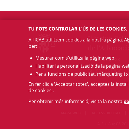
TU POTS CONTROLAR L'ÚS DE LES COOKIES.
Il·lustre Col·l
A l’ICAB utilitzem cookies a la nostra pàgina. 
per:
de l'Advocaci
Mesurar com s'utilitza la pàgina web.
c/ Mallorca, 283
08037 Barcelona
Habilitar la personalització de la pàgina we
Tel. 934 961 880
Per a funcions de publicitat, màrqueting i x
En fer clic a 'Acceptar totes', acceptes la insta
de cookies'.
Per obtenir més informació, visita la nostra
po
MAPA WEB
ACCESSIBILITAT
© Sat Aug 08 20:49