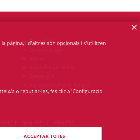
×
Talent ICAB
 pàgina, i d'altres són opcionals i s'utilitzen
La intercol·legial
Fòrum
Xarxa d'Ajuda Mútua
Centre ADR
Recursos jurídics en llengua
teix/a o rebutjar-les, fes clic a 'Configuració
catalana
RALS
QUALITAT
CODI ÈTIC
rets són reservats.
ACCEPTAR TOTES