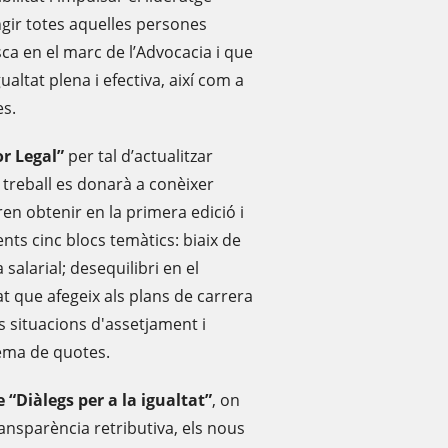
ingir totes aquelles persones
ca en el marc de l’Advocacia i que
altat plena i efectiva, així com a
es.
or Legal”
per tal d’actualitzar
t treball es donarà a conèixer
ren obtenir en la primera edició i
ts cinc blocs temàtics: biaix de
 salarial; desequilibri en el
at que afegeix als plans de carrera
es situacions d'assetjament i
stema de quotes.
e “Diàlegs per a la igualtat”
, on
ransparència retributiva, els nous