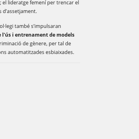
; el lideratge femení per trencar el
os d’assetjament.
Col·legi també s’impulsaran
e l'ús i entrenament de models
riminació de gènere, per tal de
ons automatitzades esbiaixades.