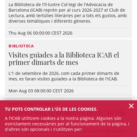
La Biblioteca de l'Il·lustre Col·legi de l'Advocacia de
Barcelona (ICAB) reprèn per al curs 2026-2027 el Club de
Lectura, amb tertúlies literàries per a tots els gustos, amb
diverses temàtiques i diferents gèneres.
Thu Aug 06 00:00:00 CEST 2026
BIBLIOTECA
Visites guiades a la Biblioteca ICAB el
primer dimarts de mes
L'1 de setembre de 2026, com cada primer dimarts de
mes, es faran visites guiades a la Biblioteca de l'ICAB.
Mon Aug 03 08:00:00 CEST 2026
×
BIBLIOTECA | TITULARS
TU POTS CONTROLAR L'ÚS DE LES COOKIES.
Aquest estiu, la Biblioteca de l’ICAB t’ho
A l’ICAB utilitzem cookies a la nostra pàgina. Algunes són
posa més fàcil!
estrictament necessàries per al funcionament de la pàgina, i
d'altres són opcionals i s'utilitzen per:
Durant les vacances d’estiu, la Biblioteca de l'ICAB amplia
el termini de devolució dels llibres perquè disposis de